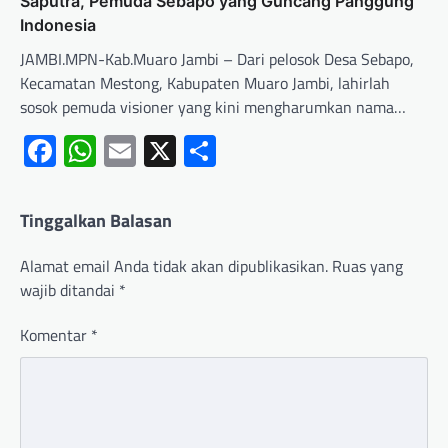
Saputra, Pemuda Sebapo yang Guncang Panggung
Indonesia
JAMBI.MPN-Kab.Muaro Jambi – Dari pelosok Desa Sebapo,
Kecamatan Mestong, Kabupaten Muaro Jambi, lahirlah
sosok pemuda visioner yang kini mengharumkan nama…
Facebook
WhatsApp
Email
X
Share
Tinggalkan Balasan
Alamat email Anda tidak akan dipublikasikan.
Ruas yang
wajib ditandai
*
Komentar
*