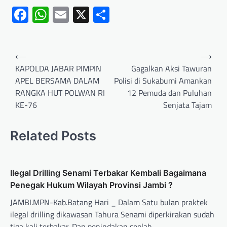
Facebook
WhatsApp
Email
X
Share
⟵
⟶
KAPOLDA JABAR PIMPIN
Gagalkan Aksi Tawuran
APEL BERSAMA DALAM
Polisi di Sukabumi Amankan
RANGKA HUT POLWAN RI
12 Pemuda dan Puluhan
KE-76
Senjata Tajam
Related Posts
Ilegal Drilling Senami Terbakar Kembali Bagaimana
Penegak Hukum Wilayah Provinsi Jambi ?
JAMBI.MPN-Kab.Batang Hari _ Dalam Satu bulan praktek
ilegal drilling dikawasan Tahura Senami diperkirakan sudah
tiga kali terbakar. Dan penindakan seolah…