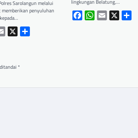
lingkungan Belatung,…
Polres Sarolangun melalui
ut memberikan penyuluhan
Facebook
WhatsApp
Email
X
S
 kepada…
ebook
hatsApp
Email
X
Share
ditandai
*