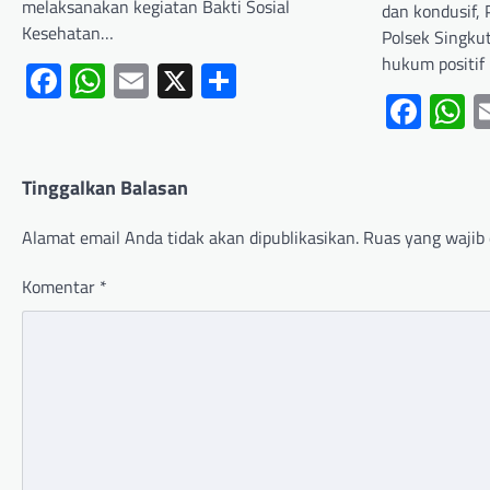
melaksanakan kegiatan Bakti Sosial
dan kondusif, 
Kesehatan…
Polsek Singk
hukum positif
Facebook
WhatsApp
Email
X
Share
Fac
W
Tinggalkan Balasan
Alamat email Anda tidak akan dipublikasikan.
Ruas yang wajib 
Komentar
*