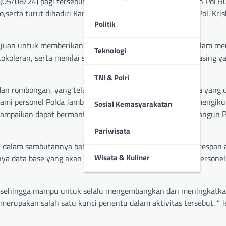
(05/08/24) pagi tersebut, dipimpin oleh Kapolda Jambi Irjen Pol R
serta turut dihadiri Karomisinter Divhubinter Polri Irjen Pol. Kri
Politik
tujuan untuk memberikan pemahaman dan pengetahuan dalam men
Teknologi
leran, serta menilai sejauh mana kemampuan bahasa asing yan
TNI & Polri
an rombongan, yang telah hadir pada acara ini semoga apa yang 
i personel Polda Jambi. Semoga seluruh peserta dapat mengikut
Sosial Kemasyarakatan
isampaikan dapat bermanfaat bagi kita semua dalam membangun P
Pariwisata
 dalam sambutannya bahwa kegiatan ini juga merupakan respon 
Wisata & Kuliner
nnya data base yang akan memudahkan dalam pengiriman personel 
h sehingga mampu untuk selalu mengembangkan dan meningkatkan
 merupakan salah satu kunci penentu dalam aktivitas tersebut. ” J