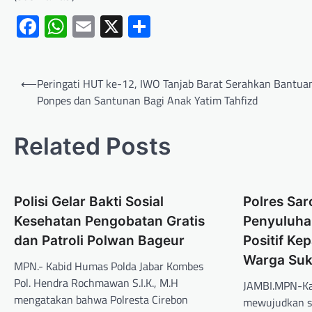
Facebook
WhatsApp
Email
X
Share
⟵
Peringati HUT ke-12, IWO Tanjab Barat Serahkan Bantua
Ponpes dan Santunan Bagi Anak Yatim Tahfizd
Related Posts
Polisi Gelar Bakti Sosial
Polres Sar
Kesehatan Pengobatan Gratis
Penyuluha
dan Patroli Polwan Bageur
Positif K
Warga Suk
MPN.- Kabid Humas Polda Jabar Kombes
Pol. Hendra Rochmawan S.I.K., M.H
JAMBI.MPN-Ka
mengatakan bahwa Polresta Cirebon
mewujudkan s