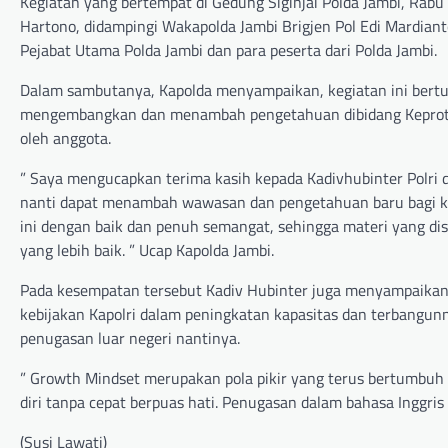
Kegiatan yang bertempat di Gedung Siginjai Polda Jambi, Rabu 
Hartono, didampingi Wakapolda Jambi Brigjen Pol Edi Mardianto,
Pejabat Utama Polda Jambi dan para peserta dari Polda Jambi.
Dalam sambutanya, Kapolda menyampaikan, kegiatan ini ber
mengembangkan dan menambah pengetahuan dibidang Keprotoko
oleh anggota.
” Saya mengucapkan terima kasih kepada Kadivhubinter Polri d
nanti dapat menambah wawasan dan pengetahuan baru bagi kam
ini dengan baik dan penuh semangat, sehingga materi yang d
yang lebih baik. ” Ucap Kapolda Jambi.
Pada kesempatan tersebut Kadiv Hubinter juga menyampaikan
kebijakan Kapolri dalam peningkatan kapasitas dan terbangu
penugasan luar negeri nantinya.
” Growth Mindset merupakan pola pikir yang terus bertumbu
diri tanpa cepat berpuas hati. Penugasan dalam bahasa Inggris
(Susi Lawati)