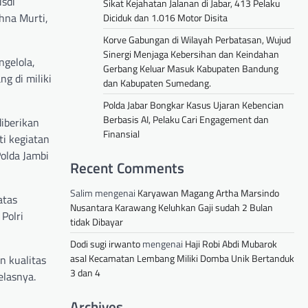
usdi
Sikat Kejahatan Jalanan di Jabar, 413 Pelaku
shna Murti,
Diciduk dan 1.016 Motor Disita
Korve Gabungan di Wilayah Perbatasan, Wujud
Sinergi Menjaga Kebersihan dan Keindahan
gelola,
Gerbang Keluar Masuk Kabupaten Bandung
g di miliki
dan Kabupaten Sumedang.
Polda Jabar Bongkar Kasus Ujaran Kebencian
Berbasis AI, Pelaku Cari Engagement dan
diberikan
Finansial
i kegiatan
olda Jambi
Recent Comments
Salim
mengenai
Karyawan Magang Artha Marsindo
atas
Nusantara Karawang Keluhkan Gaji sudah 2 Bulan
Polri
tidak Dibayar
Dodi sugi irwanto
mengenai
Haji Robi Abdi Mubarok
asal Kecamatan Lembang Miliki Domba Unik Bertanduk
 kualitas
3 dan 4
elasnya.
Archives