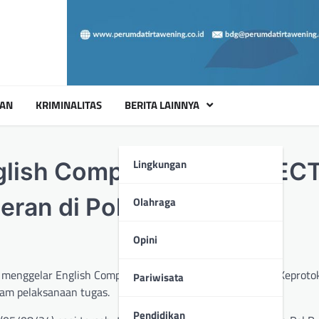
UAN
KRIMINALITAS
BERITA LAINNYA
Lingkungan
nglish Competency Test (EC
leran di Polda Jambi
Olahraga
Opini
menggelar English Competency Test (ECT) dan sosialisasi Keprotok
Pariwisata
lam pelaksanaan tugas.
Pendidikan