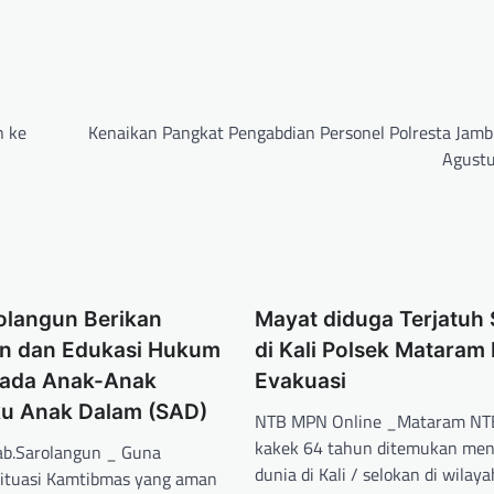
n ke
Kenaikan Pangkat Pengabdian Personel Polresta Jamb
Agust
olangun Berikan
Mayat diduga Terjatuh 
n dan Edukasi Hukum
di Kali Polsek Mataram
epada Anak-Anak
Evakuasi
u Anak Dalam (SAD)
NTB MPN Online _Mataram NTB
kakek 64 tahun ditemukan men
b.Sarolangun _ Guna
dunia di Kali / selokan di wilaya
ituasi Kamtibmas yang aman