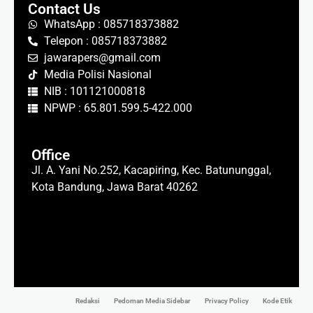
Contact Us
WhatsApp : 085718373882
Telepon : 085718373882
jawarapers@gmail.com
Media Polisi Nasional
NIB : 101121000818
NPWP : 65.801.599.5-422.000
Office
Jl. A. Yani No.252, Kacapiring, Kec. Batununggal,
Kota Bandung, Jawa Barat 40262
Redaksi
Pedoman Media Sidebar
Privacy Policy
Kode Etik