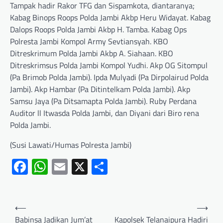
Tampak hadir Rakor TFG dan Sispamkota, diantaranya;
Kabag Binops Roops Polda Jambi Akbp Heru Widayat. Kabag
Dalops Roops Polda Jambi Akbp H. Tamba. Kabag Ops
Polresta Jambi Kompol Army Sevtiansyah. KBO
Ditreskrimum Polda Jambi Akbp A. Siahaan. KBO
Ditreskrimsus Polda Jambi Kompol Yudhi. Akp OG Sitompul
(Pa Brimob Polda Jambi). Ipda Mulyadi (Pa Dirpolairud Polda
Jambi). Akp Hambar (Pa Ditintelkam Polda Jambi). Akp
Samsu Jaya (Pa Ditsamapta Polda Jambi). Ruby Perdana
Auditor ll Itwasda Polda Jambi, dan Diyani dari Biro rena
Polda Jambi.
(Susi Lawati/Humas Polresta Jambi)
Facebook
WhatsApp
Email
X
Share
⟵
⟶
Babinsa Jadikan Jum’at
Kapolsek Telanaipura Hadiri