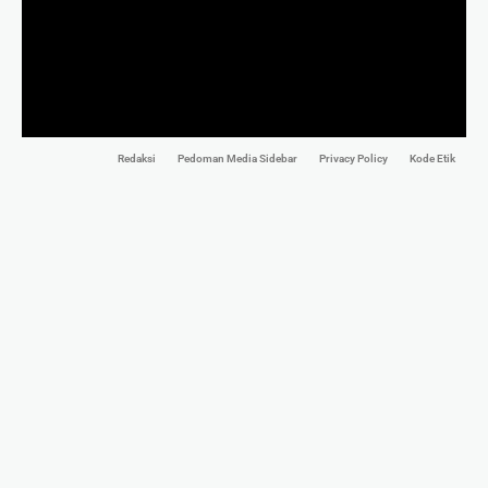
Redaksi
Pedoman Media Sidebar
Privacy Policy
Kode Etik