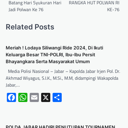
Batang Hari Syukuran Hari
RANGKA HUT POLWAN RI
Jadi Polwan Ke 76
KE-76
Related Posts
Meriah ! Lodaya Siliwangi Ride 2024, Di Ikuti
Keluarga Besar TNI-POLRI, Ibu-Ibu Persit
Bhayangkara Serta Masyarakat Umum
Media Polisi Nasional – Jabar – Kapolda Jabar Irjen Pol. Dr.
Akhmad Wiyagus, S.I.K., M.Si., M.M, didampingi Wakapolda
Jabar,…
Facebook
WhatsApp
Email
X
Share
POLDA JABAR HADIRI PENUTUPAN TOURNAMEN