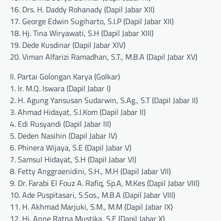
16. Drs. H. Daddy Rohanady (Dapil Jabar XII)
17. George Edwin Sugiharto, S.I.P (Dapil Jabar XII)
18. Hj. Tina Wiryawati, S.H (Dapil Jabar XIII)
19. Dede Kusdinar (Dapil Jabar XIV)
20. Viman Alfarizi Ramadhan, S.T., M.B.A (Dapil Jabar XV)
II. Partai Golongan Karya (Golkar)
1. Ir. M.Q. Iswara (Dapil Jabar I)
2. H. Agung Yansusan Sudarwin, S.Ag., S.T (Dapil Jabar II)
3. Ahmad Hidayat, S.I.Kom (Dapil Jabar II)
4. Edi Rusyandi (Dapil Jabar III)
5. Deden Nasihin (Dapil Jabar IV)
6. Phinera Wijaya, S.E (Dapil Jabar V)
7. Samsul Hidayat, S.H (Dapil Jabar VI)
8. Fetty Anggraenidini, S.H., M.H (Dapil Jabar VII)
9. Dr. Farabi El Fouz A. Rafiq, Sp.A, M.Kes (Dapil Jabar VIII)
10. Ade Puspitasari, S.Sos., M.B.A (Dapil Jabar VIII)
11. H. Akhmad Marjuki, S.M., M.M (Dapil Jabar IX)
12. Hj. Anne Ratna Mustika, S.E (Dapil Jabar X)