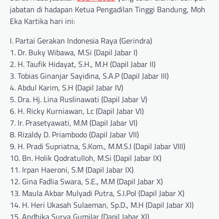
jabatan di hadapan Ketua Pengadilan Tinggi Bandung, Moh
Eka Kartika hari ini:
I. Partai Gerakan Indonesia Raya (Gerindra)
1. Dr. Buky Wibawa, M.Si (Dapil Jabar I)
2. H. Taufik Hidayat, S.H., M.H (Dapil Jabar II)
3. Tobias Ginanjar Sayidina, S.A.P (Dapil Jabar III)
4. Abdul Karim, S.H (Dapil Jabar IV)
5. Dra. Hj. Lina Ruslinawati (Dapil Jabar V)
6. H. Ricky Kurniawan, Lc (Dapil Jabar VI)
7. Ir. Prasetyawati, M.M (Dapil Jabar VI)
8. Rizaldy D. Priambodo (Dapil Jabar VII)
9. H. Pradi Supriatna, S.Kom., M.M.S.I (Dapil Jabar VIII)
10. Bn. Holik Qodratulloh, M.Si (Dapil Jabar IX)
11. Irpan Haeroni, S.M (Dapil Jabar IX)
12. Gina Fadlia Swara, S.E., M.M (Dapil Jabar X)
13. Maula Akbar Mulyadi Putra, S.I.Pol (Dapil Jabar X)
14. H. Heri Ukasah Sulaeman, Sp.D., M.H (Dapil Jabar XI)
15. Andhika Surya Gumilar (Dapil Jabar XI)