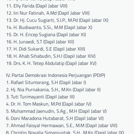
11. Elly Farida (Dapil Jabar VIII)
12. Iin Nur Fatinah, A.Md (Dapil Jabar VIII)
13. Dr. Hj. Cucu Sugiarti, S.I.P., M.Pd (Dapil Jabar IX)
14. H. Budiwanto, S.Si., M.M (Dapil Jabar X)
15. Dr. H. Encep Sugiana (Dapil Jabar XI)
16. H. Junaedi, S.T (Dapil Jabar XII)
17. H. Didi Sukardi, S.E (Dapil Jabar XIII)
18. H. Ahab Sihabudin, S.H.I (Dapil Jabar XIV)
19. Drs. K. H. Tetep Abdulatip (Dapil Jabar XV)
IV. Partai Demokrasi Indonesia Perjuangan (PDIP)
1. Rafael Situmorang, S.H (Dapil Jabar I)
2. Hj. Nia Purnakania, S.H., M.Kn (Dapil Jabar II)
3. Tuti Turimayanti (Dapil Jabar III)
4. Dr. H. Tom Maskun, M.Pd (Dapil Jabar IV)
5. Muhammad Jaenudin, S.Ag , M.H (Dapil Jabar V)
6. Doni Maradona Hutabarat, S.H (Dapil Jabar VI)
7. Ahmad Faisyal Hermawan, S.E., M.M (Dapil Jabar VIII)
8. Christin Novalia Simanjuntak, S.H., M.Kn (Dapil Jabar IX)