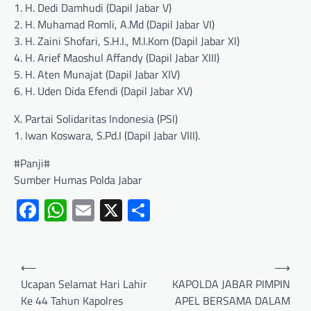
1. H. Dedi Damhudi (Dapil Jabar V)
2. H. Muhamad Romli, A.Md (Dapil Jabar VI)
3. H. Zaini Shofari, S.H.I., M.I.Kom (Dapil Jabar XI)
4. H. Arief Maoshul Affandy (Dapil Jabar XIII)
5. H. Aten Munajat (Dapil Jabar XIV)
6. H. Uden Dida Efendi (Dapil Jabar XV)
X. Partai Solidaritas Indonesia (PSI)
1. Iwan Koswara, S.Pd.I (Dapil Jabar VIII).
#Panji#
Sumber Humas Polda Jabar
Facebook
WhatsApp
Email
X
Share
⟵
⟶
Ucapan Selamat Hari Lahir
KAPOLDA JABAR PIMPIN
Ke 44 Tahun Kapolres
APEL BERSAMA DALAM