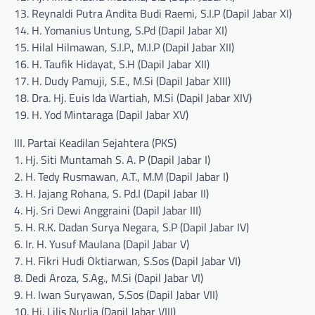
13. Reynaldi Putra Andita Budi Raemi, S.I.P (Dapil Jabar XI)
14. H. Yomanius Untung, S.Pd (Dapil Jabar XI)
15. Hilal Hilmawan, S.I.P., M.I.P (Dapil Jabar XII)
16. H. Taufik Hidayat, S.H (Dapil Jabar XII)
17. H. Dudy Pamuji, S.E., M.Si (Dapil Jabar XIII)
18. Dra. Hj. Euis Ida Wartiah, M.Si (Dapil Jabar XIV)
19. H. Yod Mintaraga (Dapil Jabar XV)
III. Partai Keadilan Sejahtera (PKS)
1. Hj. Siti Muntamah S. A. P (Dapil Jabar I)
2. H. Tedy Rusmawan, A.T., M.M (Dapil Jabar I)
3. H. Jajang Rohana, S. Pd.I (Dapil Jabar II)
4. Hj. Sri Dewi Anggraini (Dapil Jabar III)
5. H. R.K. Dadan Surya Negara, S.P (Dapil Jabar IV)
6. Ir. H. Yusuf Maulana (Dapil Jabar V)
7. H. Fikri Hudi Oktiarwan, S.Sos (Dapil Jabar VI)
8. Dedi Aroza, S.Ag., M.Si (Dapil Jabar VI)
9. H. Iwan Suryawan, S.Sos (Dapil Jabar VII)
10. Hj. Lilis Nurlia (Dapil Jabar VIII)