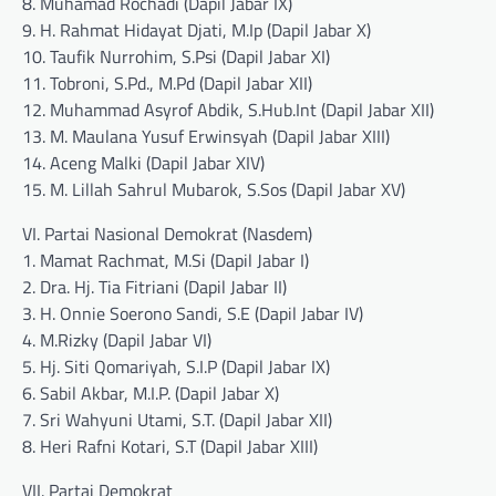
8. Muhamad Rochadi (Dapil Jabar IX)
9. H. Rahmat Hidayat Djati, M.Ip (Dapil Jabar X)
10. Taufik Nurrohim, S.Psi (Dapil Jabar XI)
11. Tobroni, S.Pd., M.Pd (Dapil Jabar XII)
12. Muhammad Asyrof Abdik, S.Hub.Int (Dapil Jabar XII)
13. M. Maulana Yusuf Erwinsyah (Dapil Jabar XIII)
14. Aceng Malki (Dapil Jabar XIV)
15. M. Lillah Sahrul Mubarok, S.Sos (Dapil Jabar XV)
VI. Partai Nasional Demokrat (Nasdem)
1. Mamat Rachmat, M.Si (Dapil Jabar I)
2. Dra. Hj. Tia Fitriani (Dapil Jabar II)
3. H. Onnie Soerono Sandi, S.E (Dapil Jabar IV)
4. M.Rizky (Dapil Jabar VI)
5. Hj. Siti Qomariyah, S.I.P (Dapil Jabar IX)
6. Sabil Akbar, M.I.P. (Dapil Jabar X)
7. Sri Wahyuni Utami, S.T. (Dapil Jabar XII)
8. Heri Rafni Kotari, S.T (Dapil Jabar XIII)
VII. Partai Demokrat