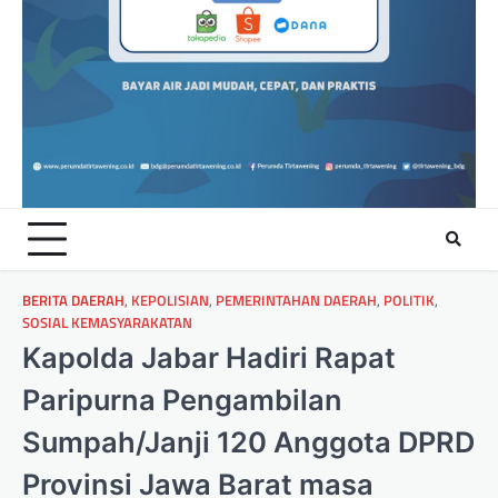
BERITA DAERAH
,
KEPOLISIAN
,
PEMERINTAHAN DAERAH
,
POLITIK
,
SOSIAL KEMASYARAKATAN
Kapolda Jabar Hadiri Rapat
Paripurna Pengambilan
Sumpah/Janji 120 Anggota DPRD
Provinsi Jawa Barat masa