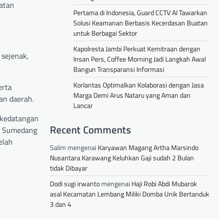
atan
Pertama di Indonesia, Guard CCTV AI Tawarkan
Solusi Keamanan Berbasis Kecerdasan Buatan
untuk Berbagai Sektor
Kapolresta Jambi Perkuat Kemitraan dengan
 sejenak,
Insan Pers, Coffee Morning Jadi Langkah Awal
Bangun Transparansi Informasi
Korlantas Optimalkan Kolaborasi dengan Jasa
erta
Marga Demi Arus Nataru yang Aman dan
an daerah.
Lancar
 kedatangan
Recent Comments
an Sumedang
elah
Salim
mengenai
Karyawan Magang Artha Marsindo
Nusantara Karawang Keluhkan Gaji sudah 2 Bulan
tidak Dibayar
Dodi sugi irwanto
mengenai
Haji Robi Abdi Mubarok
asal Kecamatan Lembang Miliki Domba Unik Bertanduk
3 dan 4