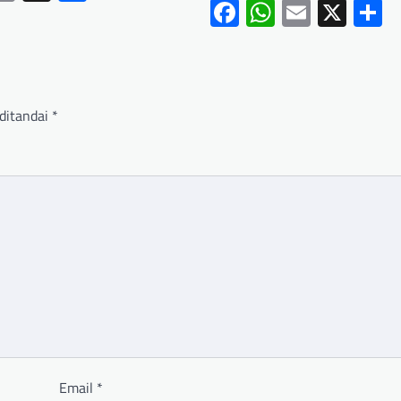
Facebook
WhatsApp
Email
X
S
ditandai
*
Email
*