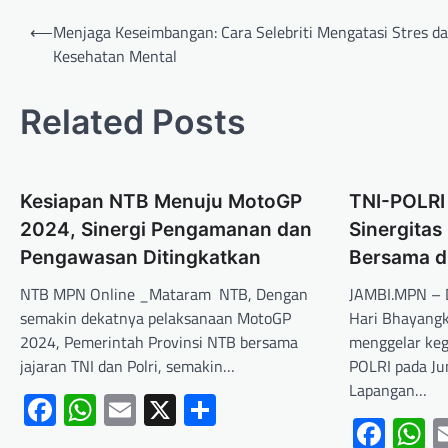
⟵
Menjaga Keseimbangan: Cara Selebriti Mengatasi Stres d
Kesehatan Mental
Related Posts
Kesiapan NTB Menuju MotoGP
TNI-POLRI
2024, Sinergi Pengamanan dan
Sinergitas
Pengawasan Ditingkatkan
Bersama d
NTB MPN Online _Mataram NTB, Dengan
JAMBI.MPN – 
semakin dekatnya pelaksanaan MotoGP
Hari Bhayangk
2024, Pemerintah Provinsi NTB bersama
menggelar keg
jajaran TNI dan Polri, semakin…
POLRI pada Ju
Lapangan…
Facebook
WhatsApp
Email
X
Share
Fac
W