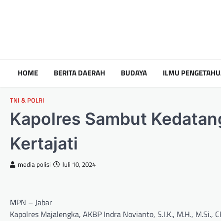
HOME
BERITA DAERAH
BUDAYA
ILMU PENGETAH
TNI & POLRI
Kapolres Sambut Kedatang
Kertajati
media polisi
Juli 10, 2024
MPN – Jabar
Kapolres Majalengka, AKBP Indra Novianto, S.I.K., M.H., M.Si.,