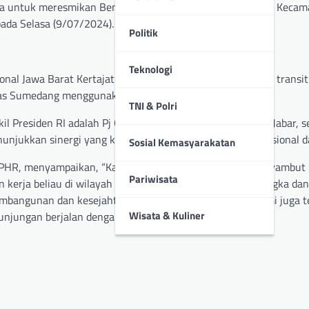
ja untuk meresmikan Bendungan Cipanas yang berlokasi di Kecam
da Selasa (9/07/2024).
Politik
Teknologi
nal Jawa Barat Kertajati sekitar pukul 10.25 WIB. Setelah transit
as Sumedang menggunakan kendaraan roda empat (R4).
TNI & Polri
l Presiden RI adalah Pj Gubernur Jawa Barat, Wakapolda Jabar, s
menunjukkan sinergi yang kuat dalam mendukung agenda nasional d
Sosial Kemasyarakatan
i., CPHR, menyampaikan, “Kami merasa terhormat dapat menyambut
Pariwisata
kerja beliau di wilayah kami. Kehadiran beliau di Majalengka d
mbangunan dan kesejahteraan masyarakat setempat. Kami juga t
Wisata & Kuliner
njungan berjalan dengan baik dan kondusif.”pungkasnya.