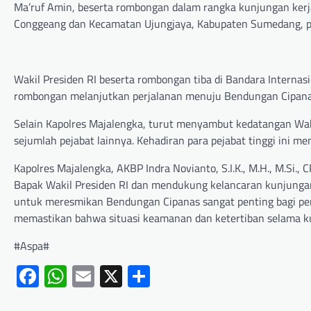
Ma’ruf Amin, beserta rombongan dalam rangka kunjungan ker
Conggeang dan Kecamatan Ujungjaya, Kabupaten Sumedang, pa
Wakil Presiden RI beserta rombongan tiba di Bandara Internasio
rombongan melanjutkan perjalanan menuju Bendungan Cipan
Selain Kapolres Majalengka, turut menyambut kedatangan Waki
sejumlah pejabat lainnya. Kehadiran para pejabat tinggi ini 
Kapolres Majalengka, AKBP Indra Novianto, S.I.K., M.H., M.S
Bapak Wakil Presiden RI dan mendukung kelancaran kunjungan 
untuk meresmikan Bendungan Cipanas sangat penting bagi pe
memastikan bahwa situasi keamanan dan ketertiban selama ku
#Aspa#
Facebook
WhatsApp
Email
X
Share