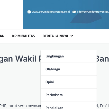
UAN
KRIMINALITAS
BERITA LAINNYA
Lingkungan
an Wakil Presiden RI di Ba
Olahraga
Opini
Pariwisata
 CPHR, turut serta menyambut kedatangan Wakil Presiden RI, Prof. D
Pendidikan