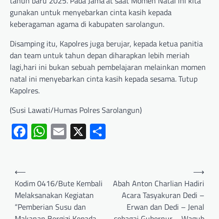
tahun baru 2025. Pada Jama’at saat Momen Natal ini kita
gunakan untuk menyebarkan cinta kasih kepada
keberagaman agama di kabupaten sarolangun.
Disamping itu, Kapolres juga berujar, kepada ketua panitia
dan team untuk tahun depan diharapkan lebih meriah
lagi,hari ini bukan sebuah pembelajaran melainkan momen
natal ini menyebarkan cinta kasih kepada sesama. Tutup
Kapolres.
(Susi Lawati/Humas Polres Sarolangun)
Facebook
WhatsApp
Email
X
Share
⟵
⟶
Kodim 0416/Bute Kembali
Abah Anton Charlian Hadiri
Melaksanakan Kegiatan
Acara Tasyakuran Dedi –
“Pemberian Susu dan
Erwan dan Dedi – Jenal
Makanan Bergizi Kepada
sebagai Gubernur – Wagub