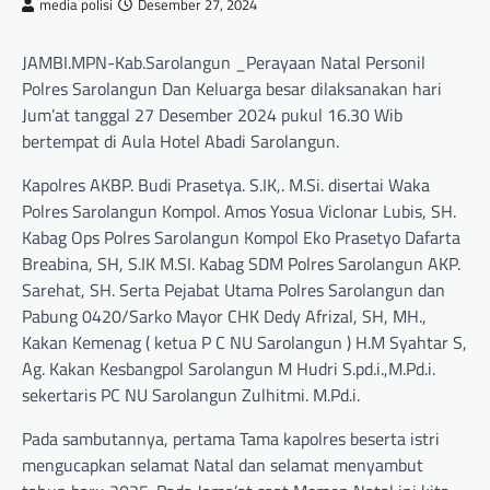
media polisi
Desember 27, 2024
JAMBI.MPN-Kab.Sarolangun _Perayaan Natal Personil
Polres Sarolangun Dan Keluarga besar dilaksanakan hari
Jum’at tanggal 27 Desember 2024 pukul 16.30 Wib
bertempat di Aula Hotel Abadi Sarolangun.
Kapolres AKBP. Budi Prasetya. S.IK,. M.Si. disertai Waka
Polres Sarolangun Kompol. Amos Yosua Viclonar Lubis, SH.
Kabag Ops Polres Sarolangun Kompol Eko Prasetyo Dafarta
Breabina, SH, S.IK M.SI. Kabag SDM Polres Sarolangun AKP.
Sarehat, SH. Serta Pejabat Utama Polres Sarolangun dan
Pabung 0420/Sarko Mayor CHK Dedy Afrizal, SH, MH.,
Kakan Kemenag ( ketua P C NU Sarolangun ) H.M Syahtar S,
Ag. Kakan Kesbangpol Sarolangun M Hudri S.pd.i.,M.Pd.i.
sekertaris PC NU Sarolangun Zulhitmi. M.Pd.i.
Pada sambutannya, pertama Tama kapolres beserta istri
mengucapkan selamat Natal dan selamat menyambut