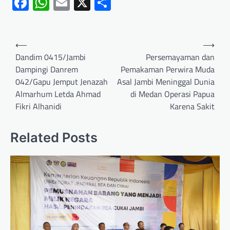
Facebook
WhatsApp
Email
X
Share
⟵
⟶
Dandim 0415/Jambi
Persemayaman dan
Dampingi Danrem
Pemakaman Perwira Muda
042/Gapu Jemput Jenazah
Asal Jambi Meninggal Dunia
Almarhum Letda Ahmad
di Medan Operasi Papua
Fikri Alhanidi
Karena Sakit
Related Posts