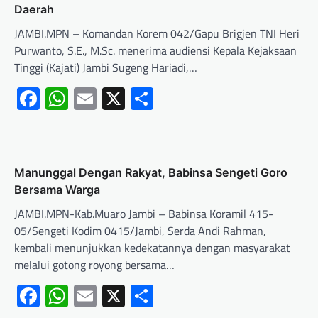
Daerah
JAMBI.MPN – Komandan Korem 042/Gapu Brigjen TNI Heri
Purwanto, S.E., M.Sc. menerima audiensi Kepala Kejaksaan
Tinggi (Kajati) Jambi Sugeng Hariadi,…
Facebook
WhatsApp
Email
X
Share
Manunggal Dengan Rakyat, Babinsa Sengeti Goro
Bersama Warga
JAMBI.MPN-Kab.Muaro Jambi – Babinsa Koramil 415-
05/Sengeti Kodim 0415/Jambi, Serda Andi Rahman,
kembali menunjukkan kedekatannya dengan masyarakat
melalui gotong royong bersama…
Facebook
WhatsApp
Email
X
Share