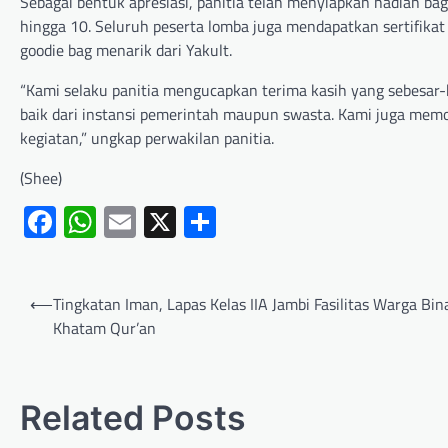
Sebagai bentuk apresiasi, panitia telah menyiapkan hadiah bag
hingga 10. Seluruh peserta lomba juga mendapatkan sertifikat 
goodie bag menarik dari Yakult.
“Kami selaku panitia mengucapkan terima kasih yang sebesar
baik dari instansi pemerintah maupun swasta. Kami juga mem
kegiatan,” ungkap perwakilan panitia.
(Shee)
Facebook
WhatsApp
Email
X
Share
⟵
Tingkatan Iman, Lapas Kelas IIA Jambi Fasilitas Warga Bi
Khatam Qur’an
Related Posts