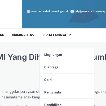
UAN
KRIMINALITAS
BERITA LAINNYA
Lingkungan
 Yang Dihadiri Oleh Sejum
Olahraga
Opini
) menggelar perayaan ulang tahun ke-2 yang dirangkai dengan k
Pariwisata
nasionalisme anak bangsa.
Pendidikan