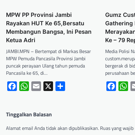
MPW PP Provinsi Jambi
Gumz Cus
Rayakan HUT Ke 65,Bersatu
Gathering 
Membangun Bangsa, Ini Pesan
Merayaka
Ketua Adri
Ke – 79 Re
JAMBI.MPN – Bertempat di Markas Besar
Media Polisi 
MPW Pemuda Pancasila Provinsi Jambi
custom.merup
puncak perayaan Ulang tahun pemuda
bergerak di bi
Pancasila ke 65, di…
perusahaan be
Facebook
WhatsApp
Email
X
Share
Fac
W
Tinggalkan Balasan
Alamat email Anda tidak akan dipublikasikan.
Ruas yang wajib 