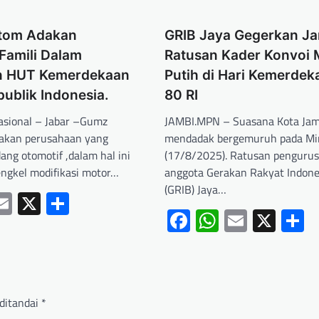
tom Adakan
GRIB Jaya Gegerkan Ja
Famili Dalam
Ratusan Kader Konvoi 
n HUT Kemerdekaan
Putih di Hari Kemerdek
publik Indonesia.
80 RI
Nasional – Jabar –Gumz
JAMBI.MPN – Suasana Kota Jam
akan perusahaan yang
mendadak bergemuruh pada Mi
dang otomotif ,dalam hal ini
(17/8/2025). Ratusan pengurus
ngkel modifikasi motor…
anggota Gerakan Rakyat Indone
(GRIB) Jaya…
ebook
hatsApp
Email
X
Share
Facebook
WhatsApp
Email
X
S
ditandai
*