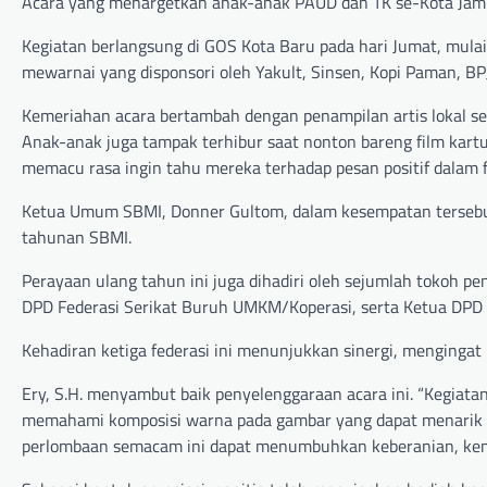
Acara yang menargetkan anak-anak PAUD dan TK se-Kota Jambi 
Kegiatan berlangsung di GOS Kota Baru pada hari Jumat, mula
mewarnai yang disponsori oleh Yakult, Sinsen, Kopi Paman, BP
Kemeriahan acara bertambah dengan penampilan artis lokal se
Anak-anak juga tampak terhibur saat nonton bareng film kartu
memacu rasa ingin tahu mereka terhadap pesan positif dalam f
Ketua Umum SBMI, Donner Gultom, dalam kesempatan tersebut m
tahunan SBMI.
Perayaan ulang tahun ini juga dihadiri oleh sejumlah tokoh pen
DPD Federasi Serikat Buruh UMKM/Koperasi, serta Ketua DPD F
Kehadiran ketiga federasi ini menunjukkan sinergi, mengingat
Ery, S.H. menyambut baik penyelenggaraan acara ini. “Kegiata
memahami komposisi warna pada gambar yang dapat menarik p
perlombaan semacam ini dapat menumbuhkan keberanian, keman