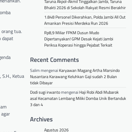
meriahkan.
Taruna Akpol-Akmil Tinggalkan Jambi, Taruna
Bhakti 2026 di Sekolah Rakyat Resmi Berakhir
 lomba
1.848 Personel Dikerahkan, Polda Jambi All Out
Amankan Presisi Merdeka Run 2026
 orang tua.
Rp8,9 Miliar FPKM Dusun Mudo
n dapat
Dipertanyakan! GPM Desak Kejati Jambi
Periksa Koperasi hingga Pejabat Terkait
genda
Recent Comments
Salim
mengenai
Karyawan Magang Artha Marsindo
 S.H., Ketua
Nusantara Karawang Keluhkan Gaji sudah 2 Bulan
tidak Dibayar
Dodi sugi irwanto
mengenai
Haji Robi Abdi Mubarok
asal Kecamatan Lembang Miliki Domba Unik Bertanduk
3 dan 4
alam
 agar
Archives
Agustus 2026