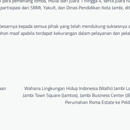
i para pemenang lomba, mulai dari juara 1 hingga 4, serta juara 
partisipasi dari SBMI, Yakult, dan Dinas Pendidikan Kota Jambi, d
-besarnya kepada semua pihak yang telah mendukung suksesnya ac
ohon maaf apabila terdapat kekurangan dalam pelayanan dan pel
naan
Wahana Lingkungan Hidup Indonesia (Walhi) Jambi L
Jambi Town Square (Jamtos), Jambi Business Center (J
Perumahan Roma Estate ke Pold