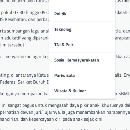
ini dihadiri oleh ratusan siswa dan orang tua yang antusias me
i pukul 07.30 hingga 09.00 WIB. Salah satu agenda utama adalah
Politik
JS Kesehatan, dan berbagai pihak lainnya.
Teknologi
rta sumbangan lagu anak-anak dari perwakilan SBMI, panitia, dan
n edukatif yang diperankan oleh karakter Yakult, yang diharapka
ilm tersebut.
TNI & Polri
enyarankan agar kegiatan positif seperti ini dapat dijadikan a
Sosial Kemasyarakatan
ting, di antaranya Ketua DPD Federasi Serikat Buruh Jurnalis, Ery,
Pariwisata
ederasi Serikat Buruh Bongkar Muat Provinsi Jambi.
Wisata & Kuliner
 ketiganya merupakan bagian sektor yang berafiliasi dengan SBMI.
n ini sangat bagus untuk mengasah daya pikir anak, khususnya d
erhatian dewan juri,” ujarnya. Ia juga menambahkan harapannya
dirian, dan kepercayaan diri pada anak sejak dini.