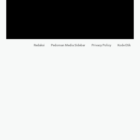
Redaksi
Pedoman Media Sidebar
Privacy Policy
Kode Etik