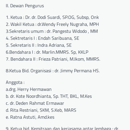
II. Dewan Pengurus
1. Ketua : Dr. dr. Dodi Suardi, SP.OG, Subsp, Onk
2. Wakil Ketua : dr.Wendy Freely Nugraha, MPH
3.Sekretaris umum : dr. Pangestu Widodo , MM
4. Sektretaris I : Endah Saribuana, SE
5. Sekretaris II : Indra Adriana, SE
6.Bendahara I : dr. Marlin.MMRS. Sp, KKLP
7. Bendahara II : Frieza Patriani, M.Ikom, MMRS.
8.Ketua Bid. Organisasi : dr. Jimmy Permana HS.
Anggota :
a.drg. Herry Hermawan
b. dr. Kote Noordhianta, Sp. THT, BKL, M.Kes
c. dr. Deden Rahmat Ermawar
d. Rita Restriani, SKM, S.Keb, MARS
e. Ratna Astuti, Amd.kes
9. Ketua bid. Kemitraan dan kerjasama antar lembaga : dr.