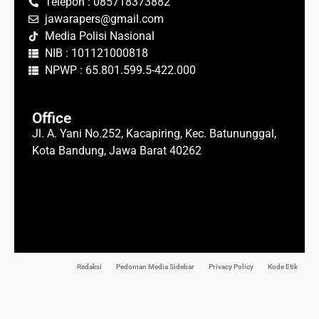
Telepon : 085718373882
jawarapers@gmail.com
Media Polisi Nasional
NIB : 101121000818
NPWP : 65.801.599.5-422.000
Office
Jl. A. Yani No.252, Kacapiring, Kec. Batununggal,
Kota Bandung, Jawa Barat 40262
Redaksi
Pedoman Media Sidebar
Privacy Policy
Kode Etik