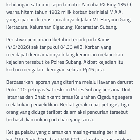
kehilangan satu unit sepeda motor Yamaha RX King 135 CC
warna hitam tahun 1982 milik korban berinisial M.A.A.
yang diparkir di teras rumahnya di Jalan MT Haryono Gang
Kertadara, Kelurahan Cigadung, Kecamatan Subang.
Peristiwa pencurian diketahui terjadi pada Kamis
(4/6/2026) sekitar pukul 04.30 WIB. Korban yang
mendapati kendaraannya hilang kemudian melaporkan
kejadian tersebut ke Polres Subang. Akibat kejadian itu,
korban mengalami kerugian sekitar Rp15 juta.
Berdasarkan laporan yang diterima melalui layanan darurat
Polri 110, petugas Satreskrim Polres Subang bersama Unit
Jatanras dan Bhabinkamtibmas Kelurahan Cigadung segera
melakukan penyelidikan. Berkat gerak cepat petugas, tiga
orang yang diduga terlibat dalam aksi pencurian tersebut
berhasil diamankan pada hari yang sama.
Ketiga pelaku yang diamankan masing-masing berinisial
F.R. (19), A.F.R. (23), dan T.R.M. (22), seluruhnya merupakan