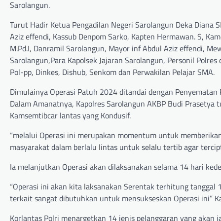
Sarolangun.
Turut Hadir Ketua Pengadilan Negeri Sarolangun Deka Diana S
Aziz effendi, Kassub Denpom Sarko, Kapten Hermawan. S, Kame
M.Pd.I, Danramil Sarolangun, Mayor inf Abdul Aziz effendi, Me
Sarolangun,Para Kapolsek Jajaran Sarolangun, Personil Polres 
Pol-pp, Dinkes, Dishub, Senkom dan Perwakilan Pelajar SMA.
Dimulainya Operasi Patuh 2024 ditandai dengan Penyematan Pi
Dalam Amanatnya, Kapolres Sarolangun AKBP Budi Prasetya t
Kamsemtibcar lantas yang Kondusif.
“melalui Operasi ini merupakan momentum untuk memberikan 
masyarakat dalam berlalu lintas untuk selalu tertib agar terc
Ia melanjutkan Operasi akan dilaksanakan selama 14 hari ked
“Operasi ini akan kita laksanakan Serentak terhitung tanggal 1
terkait sangat dibutuhkan untuk mensukseskan Operasi ini” Ka
Korlantas Polri menargetkan 14 jenis pelanggaran yang akan j