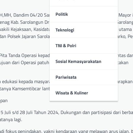
Politik
H,MH, Dandim 04/20 Sarko diwakili Danramil Sarolangun, Mayor 
nag Kab. Sarolangun Drs H. M Syatar, Kakan Kesbangpol Sarolan
wakili Kejaksaan, Kasidatun Ade Suganda, SH, Para Pejabat utama 
Teknologi
dan Polsek Jajaran Sarolangun, Personil TNI Kodim 0420 Sarko, Pe
TNI & Polri
ta Tanda Operasi kepada Perwakilan Personil TNI, Sat Lantas da
Sosial Kemasyarakatan
ujuan dari Operasi patuh adalah memeberikan dan menciptakan
Pariwisata
edukasi kepada masyarakat untuk berkendara tertib, diharapkan
iptanya Kamsemtibcar lantas” Katanya.
Wisata & Kuliner
epan
5 Juli s/d 28 Juli Tahun 2024, Dukungan dan partisipasi dari berba
tanya lagi.
adi fokus penindakan, yakni kendaraan yang melawan arus jalan, 