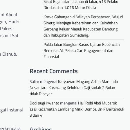
Sikat Kejahatan Jalanan di Jabar, 413 Pelaku
Diciduk dan 1.016 Motor Disita
inf Abdul
Korve Gabungan di Wilayah Perbatasan, Wujud
gun, Hudri
Sinergi Menjaga Kebersihan dan Keindahan
Polres
Gerbang Keluar Masuk Kabupaten Bandung
dan Kabupaten Sumedang.
rsonil Sat
Polda Jabar Bongkar Kasus Ujaran Kebencian
Berbasis AI, Pelaku Cari Engagement dan
n Dishub.
Finansial
Recent Comments
Salim
mengenai
Karyawan Magang Artha Marsindo
Nusantara Karawang Keluhkan Gaji sudah 2 Bulan
tidak Dibayar
Dodi sugi irwanto
mengenai
Haji Robi Abdi Mubarok
asal Kecamatan Lembang Miliki Domba Unik Bertanduk
gai instansi
3 dan 4
Archives
berkendara