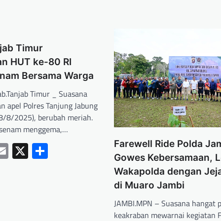
jab Timur
n HUT ke-80 RI
enam Bersama Warga
b.Tanjab Timur _ Suasana
an apel Polres Tanjung Jabung
(8/8/2025), berubah meriah.
k senam menggema,…
Farewell Ride Polda Ja
ebook
hatsApp
Email
X
Share
Gowes Kebersamaan, L
Wakapolda dengan Jeja
di Muaro Jambi
JAMBI.MPN – Suasana hangat 
keakraban mewarnai kegiatan F