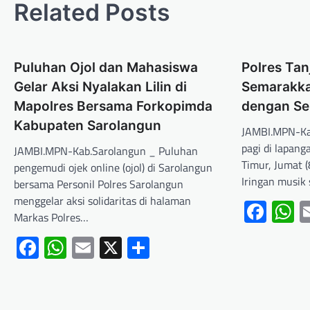
Related Posts
Puluhan Ojol dan Mahasiswa
Polres Tan
Gelar Aksi Nyalakan Lilin di
Semarakka
Mapolres Bersama Forkopimda
dengan S
Kabupaten Sarolangun
JAMBI.MPN-Ka
pagi di lapang
JAMBI.MPN-Kab.Sarolangun _ Puluhan
Timur, Jumat 
pengemudi ojek online (ojol) di Sarolangun
Iringan musi
bersama Personil Polres Sarolangun
menggelar aksi solidaritas di halaman
Fac
W
Markas Polres…
Facebook
WhatsApp
Email
X
Share