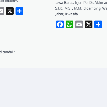
ruh Indonesia…
Jawa Barat, Irjen Pol Dr. Akhma
ebook
hatsApp
Email
X
Share
S.I.K., M.Si., M.M., didampingi 
Jabar, Irwasda,…
Facebook
WhatsApp
Email
X
S
ditandai
*