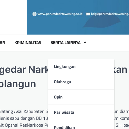
UAN
KRIMINALITAS
BERITA LAINNYA
Lingkungan
gedar Narkotika Diamankan
rolangun
Olahraga
Opini
ang Asai Kabupaten Sarolangun Jambi inisial D.I 39 Tahun dia
Pariwisata
 jenis sabu dengan BB 136,18 gram (seratus tiga puluh enam kom
anit Opsnal ResNarkoba Polres Sarolangun IPDA LISWANTO, SH. pa
Pendidikan