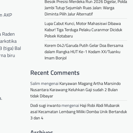
Besok Presisi Merdeka Run 2026 Digelar, Polda
Jambi Tutup Sejumlah Ruas Jalan: Warga
Diminta Pilih Jalur Alternatif
un AKP
Lupa Cabut Kunci, Motor Mahasiswi Dibawa
Kabur! Tiga Terduga Pelaku Curanmor Diciduk
a Raden
Polsek Kotabaru
arkotika
Korem 042/Garuda Putih Gelar Doa Bersama
3 (tiga) Bal
dalam Rangka HUT Ke-1 Kodam XX/Tuanku
rna biru
Imam Bonjol
Recent Comments
Salim
mengenai
Karyawan Magang Artha Marsindo
Nusantara Karawang Keluhkan Gaji sudah 2 Bulan
tidak Dibayar
.
Dodi sugi irwanto
mengenai
Haji Robi Abdi Mubarok
asal Kecamatan Lembang Miliki Domba Unik Bertanduk
3 dan 4
Archives