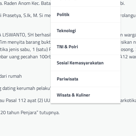
a. Raden Anom Kec. Batang asai Kab. Sarolangun Prov. Jambi.
Politik
Prasetya, S.Ik, M. Si melalui Kasat Res Narkoba Polres Sarolang
Teknologi
PDA LISWANTO, SH berhasil mengamankan DI, Umur 39 tahun warg
m menyita barang bukti 4 (empat) Klip plastik sedang berisikan n
TNI & Polri
tika jenis sabu, 1 (satu) Plastik asoi hitam, 2 (dua) Plastik kosong, 
) Lembar uang pecahan 100rb, 1 (satu) Handphone merk Oppo A12 wa
Sosial Kemasyarakatan
dari rumah
Pariwisata
g dating kerumah pelaku”
Wisata & Kuliner
tau Pasal 112 ayat (2) UU Nomor 35 Tahun 2009 tentang Narkotika
20 tahun Penjara” tutupnya.