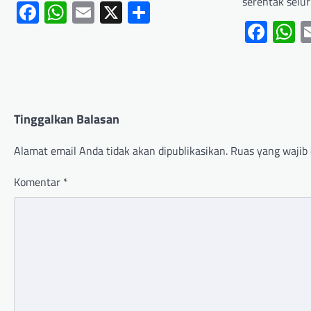
serentak selu
Facebook
WhatsApp
Email
X
Share
Fac
W
Tinggalkan Balasan
Alamat email Anda tidak akan dipublikasikan.
Ruas yang wajib 
Komentar
*