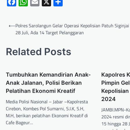
Facebook
WhatsApp
Email
X
Share
⟵
Polres Sarolangun Gelar Operasi Kepolisian Patuh Siginjai
28 Juli, Ada 14 Target Pelanggaran
Related Posts
Tumbuhkan Kemandirian Anak-
Kapolres K
Anak Jalanan, Polisi Berikan
Pimpin Ge
Pelatihan Ekonomi Kreatif
Kepolisian
2024
Media Polisi Nasional – Jabar –Kapolresta
Cirebon, Kombes Pol Sumarni, S.I.K, S.H,
JAMBI.MPN-Kab
M.H, berikan pelatihan Ekonomi Kreatif di
2024 resmi di
Cafe Bageur…
15 hingga 28 