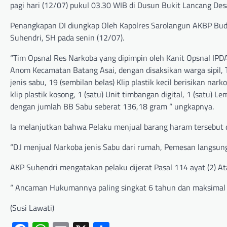
pagi hari (12/07) pukul 03.30 WIB di Dusun Bukit Lancang Des
Penangkapan DI diungkap Oleh Kapolres Sarolangun AKBP Budi 
Suhendri, SH pada senin (12/07).
“Tim Opsnal Res Narkoba yang dipimpin oleh Kanit Opsnal I
Anom Kecamatan Batang Asai, dengan disaksikan warga sipil, Ti
jenis sabu, 19 (sembilan belas) Klip plastik kecil berisikan narko
klip plastik kosong, 1 (satu) Unit timbangan digital, 1 (satu
dengan jumlah BB Sabu seberat 136,18 gram “ ungkapnya.
Ia melanjutkan bahwa Pelaku menjual barang haram tersebut 
“D.I menjual Narkoba jenis Sabu dari rumah, Pemesan langsun
AKP Suhendri mengatakan pelaku dijerat Pasal 114 ayat (2) A
“ Ancaman Hukumannya paling singkat 6 tahun dan maksimal 
(Susi Lawati)