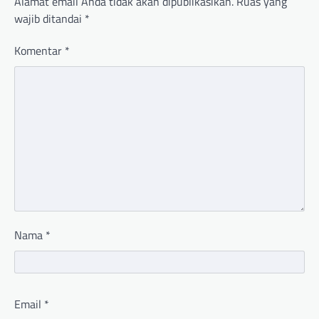
Alamat email Anda tidak akan dipublikasikan.
Ruas yang
wajib ditandai
*
Komentar
*
Nama
*
Email
*