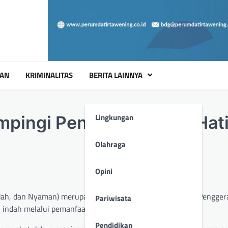
UAN
KRIMINALITAS
BERITA LAINNYA
Lingkungan
mpingi Penilaian Lomba Hat
Olahraga
Opini
ah, dan Nyaman) merupakan salah satu inisiatif dari Tim Pengge
Pariwisata
an indah melalui pemanfaatan pekarangan rumah.
Pendidikan