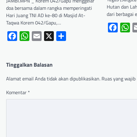
JAMBI.MPN _ Korem 042/Gapu menggelar
Hutan dan Laha
doa bersama dalam rangka memperingati
dari berbagai
Hari Juang TNI AD ke-80 di Masjid At-
Taqwa Korem 042/Gapu,…
Fac
W
Facebook
WhatsApp
Email
X
Share
Tinggalkan Balasan
Alamat email Anda tidak akan dipublikasikan.
Ruas yang wajib 
Komentar
*