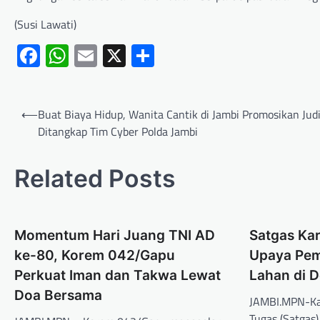
(Susi Lawati)
Facebook
WhatsApp
Email
X
Share
⟵
Buat Biaya Hidup, Wanita Cantik di Jambi Promosikan Jud
Ditangkap Tim Cyber Polda Jambi
Related Posts
Momentum Hari Juang TNI AD
Satgas Kar
ke-80, Korem 042/Gapu
Upaya Pe
Perkuat Iman dan Takwa Lewat
Lahan di 
Doa Bersama
JAMBI.MPN-Ka
Tugas (Satgas