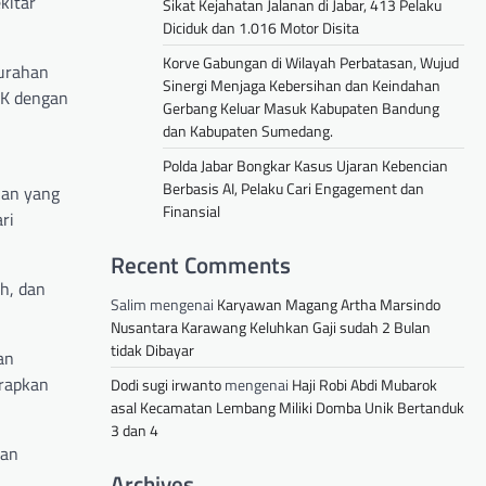
kitar
Sikat Kejahatan Jalanan di Jabar, 413 Pelaku
Diciduk dan 1.016 Motor Disita
Korve Gabungan di Wilayah Perbatasan, Wujud
lurahan
Sinergi Menjaga Kebersihan dan Keindahan
KK dengan
Gerbang Keluar Masuk Kabupaten Bandung
dan Kabupaten Sumedang.
Polda Jabar Bongkar Kasus Ujaran Kebencian
Berbasis AI, Pelaku Cari Engagement dan
han yang
Finansial
ri
Recent Comments
h, dan
Salim
mengenai
Karyawan Magang Artha Marsindo
Nusantara Karawang Keluhkan Gaji sudah 2 Bulan
tidak Dibayar
an
arapkan
Dodi sugi irwanto
mengenai
Haji Robi Abdi Mubarok
asal Kecamatan Lembang Miliki Domba Unik Bertanduk
3 dan 4
han
Archives