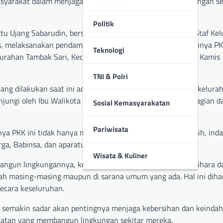
syarakat dalam menjaga kebersihan dan keindahan lingkungan se
Politik
tu Ujang Sabarudin, bersama Staf Kecamatan, Lurah dan Staf Ke
s, melaksanakan pendampingan dalam penilaian lomba Hatinya P
Teknologi
elurahan Tambak Sari, Kecamatan Jambi Selatan kota Jambi, Kamis
TNI & Polri
ang dilakukan saat ini adalah yang pertama dari beberapa kelura
unjungi oleh Ibu Walikota dan Ibu Gubernur Jambi sebagai bagian da
Sosial Kemasyarakatan
Pariwisata
a PKK ini tidak hanya menciptakan lingkungan yang bersih, inda
ga, Babinsa, dan aparatur lainnya.
Wisata & Kuliner
bangun lingkungannya, kegiatan ini juga membantu memelihara d
ah masing-masing maupun di sarana umum yang ada. Hal ini dih
ecara keseluruhan.
t semakin sadar akan pentingnya menjaga kebersihan dan keinda
egiatan yang membangun lingkungan sekitar mereka.