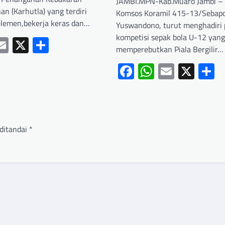
JAMBI.MPN-Kab.Muaro Jambi – 
n (Karhutla) yang terdiri
Komsos Koramil 415-13/Sebapo
 elemen,bekerja keras dan…
Yuswandono, turut menghadiri
kompetisi sepak bola U-12 yang
ebook
hatsApp
Email
X
Share
memperebutkan Piala Bergilir…
Facebook
WhatsApp
Email
X
S
ditandai
*