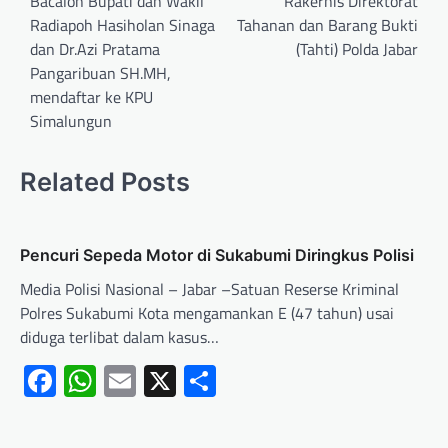
Bacalon Bupati dan Wakil
Rakernis Direktorat
Radiapoh Hasiholan Sinaga
Tahanan dan Barang Bukti
dan Dr.Azi Pratama
(Tahti) Polda Jabar
Pangaribuan SH.MH,
mendaftar ke KPU
Simalungun
Related Posts
Pencuri Sepeda Motor di Sukabumi Diringkus Polisi
Media Polisi Nasional – Jabar –Satuan Reserse Kriminal
Polres Sukabumi Kota mengamankan E (47 tahun) usai
diduga terlibat dalam kasus…
Facebook
WhatsApp
Email
X
Share