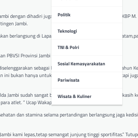
Politik
mbi dengan dihadiri juga oleh Wadir Lantas Polda Jambi AKBP M. L
tingen Jambi.
Teknologi
i akan berlangsung di Lapangan Temenggung Abdul Jamal, Batam,p
TNI & Polri
n PBVSI Provinsi Jambi dan 3 orang atlit Polri.
Sosial Kemasyarakatan
iselenggarakan sebagai bagian dari perayaan Hari Ulang Tahun Ke
an ini bukan hanya untuk ajang unjuk kebolehan olahraga tapi jug
Pariwisata
olda Jambi sudah sangat baik, sehingga kami ucapan terimakasih 
Wisata & Kuliner
 para atlet. ” Ucap Wakapolda Jambi.
hatan dan stamina selama pertandingan berlangsung jaga kedisi
mbi kami lepas,tetap semangat junjung tinggi sportifitas.” Tutu