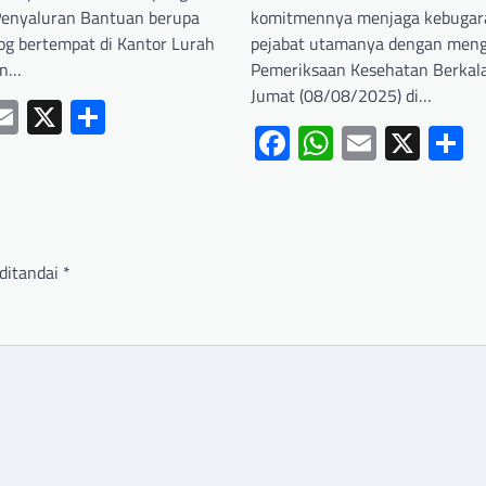
 Penyaluran Bantuan berupa
komitmennya menjaga kebugar
log bertempat di Kantor Lurah
pejabat utamanya dengan meng
an…
Pemeriksaan Kesehatan Berkal
Jumat (08/08/2025) di…
ebook
hatsApp
Email
X
Share
Facebook
WhatsApp
Email
X
S
ditandai
*