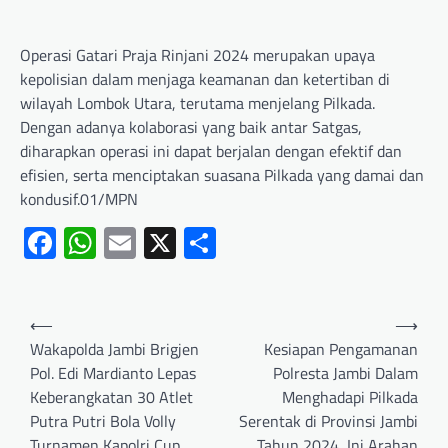
Operasi Gatari Praja Rinjani 2024 merupakan upaya
kepolisian dalam menjaga keamanan dan ketertiban di
wilayah Lombok Utara, terutama menjelang Pilkada.
Dengan adanya kolaborasi yang baik antar Satgas,
diharapkan operasi ini dapat berjalan dengan efektif dan
efisien, serta menciptakan suasana Pilkada yang damai dan
kondusif.01/MPN
Facebook
WhatsApp
Email
X
Share
⟵
⟶
Wakapolda Jambi Brigjen
Kesiapan Pengamanan
Pol. Edi Mardianto Lepas
Polresta Jambi Dalam
Keberangkatan 30 Atlet
Menghadapi Pilkada
Putra Putri Bola Volly
Serentak di Provinsi Jambi
Turnamen Kapolri Cup
Tahun 2024, Ini Arahan