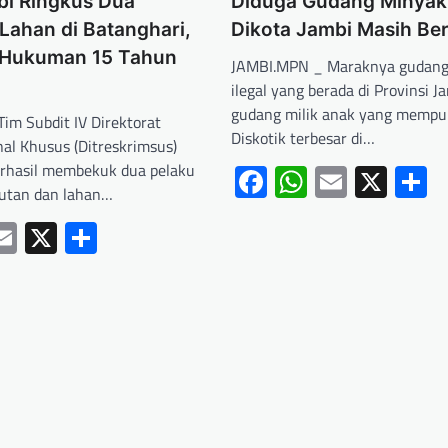
bi Ringkus Dua
Diduga Gudang Minyak 
Lahan di Batanghari,
Dikota Jambi Masih Be
 Hukuman 15 Tahun
JAMBI.MPN _ Maraknya gudang
ilegal yang berada di Provinsi 
gudang milik anak yang mempu
im Subdit IV Direktorat
Diskotik terbesar di…
nal Khusus (Ditreskrimsus)
erhasil membekuk dua pelaku
Facebook
WhatsApp
Email
X
S
utan dan lahan…
ebook
hatsApp
Email
X
Share