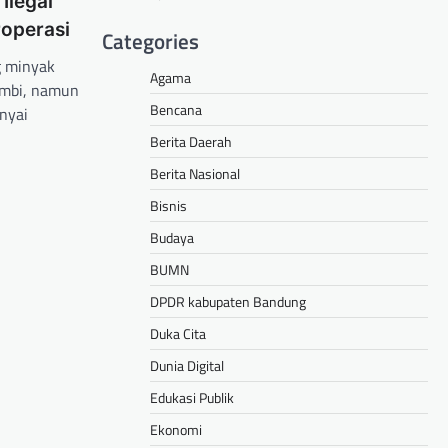
Ilegal
roperasi
Categories
 minyak
Agama
Jambi, namun
Bencana
nyai
Berita Daerah
hare
Berita Nasional
Bisnis
Budaya
BUMN
DPDR kabupaten Bandung
Duka Cita
Dunia Digital
Edukasi Publik
Ekonomi