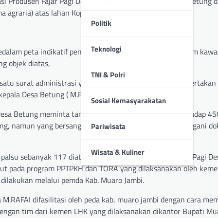
asi Produsen Fajar Pagi Desa Betung dengan kepala Desa Betung d
 agraria) atas lahan Koperasi Produsen Fajar Pagi.
Politik
Teknologi
kedalam peta indikatif penyelesaian penguasaan tanah dalam kawa
 objek diatas,
TNI & Polri
atu surat administrasi yang harus dipenuhi adalah menyertakan 
kepala Desa Betung ( M.RAFAI)
Sosial Kemasyarakatan
 Desa Betung meminta tanda tangan saudara M RAFAI terhadap 45
etung, namun yang bersangkutan tidak bersedia menandatangani 
Pariwisata
Wisata & Kuliner
lsu sebanyak 117 diatas lahan Koperasi Produsen Fajar Pagi D
ut pada program PPTPKH dan TORA yang dilaksanakan oleh keme
dilakukan melalui pemda Kab. Muaro Jambi.
.RAFAI difasilitasi oleh peda kab, muaro jambi dengan cara memf
dengan tim dari kemen LHK yang dilaksanakan dikantor Bupati Mu