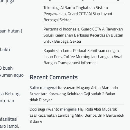
an juga
Teknologi AI Bantu Tingkatkan Sistem
Pengawasan, Guard CCTV AI Siap Layani
Berbagai Sektor
Pertama di Indonesia, Guard CCTV AI Tawarkan
san hutan (
Solusi Keamanan Berbasis Kecerdasan Buatan
untuk Berbagai Sektor
bukti
Kapolresta Jambi Perkuat Kemitraan dengan
Insan Pers, Coffee Morning Jadi Langkah Awal
Bangun Transparansi Informasi
0 buah
dokumen aquo
Recent Comments
Salim
mengenai
Karyawan Magang Artha Marsindo
esa Betung
Nusantara Karawang Keluhkan Gaji sudah 2 Bulan
tidak Dibayar
nterian
Dodi sugi irwanto
mengenai
Haji Robi Abdi Mubarok
asal Kecamatan Lembang Miliki Domba Unik Bertanduk
asilitasi
3 dan 4
aro Jambi,