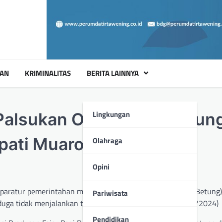
UAN
KRIMINALITAS
BERITA LAINNYA
Lingkungan
Palsukan Oleh Kades Betung
pati Muaro Jambi
Olahraga
Opini
aratur pemerintahan mulai dari tingkat terendah( Kades Betung
Pariwisata
duga tidak menjalankan tanggung jawabnya.Selasa (17/09/2024)
Pendidikan