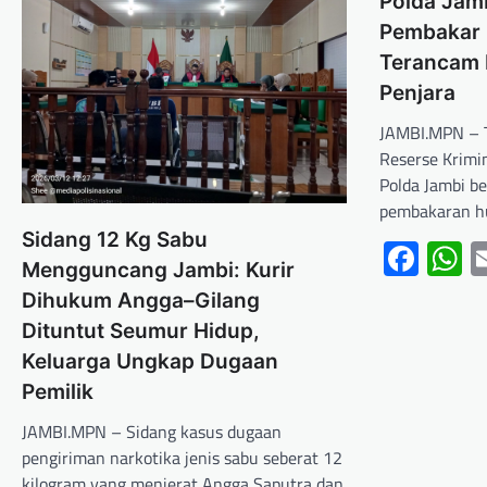
Polda Jam
Pembakar 
Terancam
Penjara
JAMBI.MPN – T
Reserse Krimi
Polda Jambi b
pembakaran h
Sidang 12 Kg Sabu
Fac
W
Mengguncang Jambi: Kurir
Dihukum Angga–Gilang
Dituntut Seumur Hidup,
Keluarga Ungkap Dugaan
Pemilik
JAMBI.MPN – Sidang kasus dugaan
pengiriman narkotika jenis sabu seberat 12
kilogram yang menjerat Angga Saputra dan