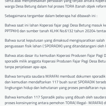
Serta abai menyelesaikan persoalan yang terjadi antara Koper
warga Desa Betung dalam hal proses TORA (tanah objek reforma
Sebagaimana tergambar dalam beberapa hal dibawah ini :
Bahwa saat ini lahan Koperasi fajar pagi Desa Betung masuk 
PPTPKH) dan sumber tanah KLHK No.6132 tahun 20204 tentang
Bahwa surat keputusan yang dimaksud mengisyaratkan salah s
penguasaan fisik lahan ( SPORADIK) yang ditandatangani oleh 
Bahwa atas dasar itu kemudian Koperasi Produsen Fajar Pagi
sporadik milik anggota Koperasi Produsen Fajar Pagi Desa B
tanpa penjelasan apa-apa.
Bahwa ternyata saudara M.RAFAI membuat dokumen sporadik pa
dan kemudian mendaftarkan 117 buah surat SPORADIK terseb
lingkungan hidup dan kehutanan yang proses pendaftaran nya 
Bahwa kemudian 117 Sporadik palsu yang dibuah oleh saudara M
proses konsinyering antara pemohon TORA( Illegal- M.RAFAI) 