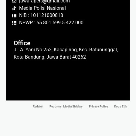
jawarapers@gmail.com
Media Polisi Nasional
NIB : 101121000818
NPWP : 65.801.599.5-422.000
Office
Jl. A. Yani No.252, Kacapiring, Kec. Batununggal,
Kota Bandung, Jawa Barat 40262
Redaksi
Pedoman Media Sidebar
Privacy Policy
Kode Etik