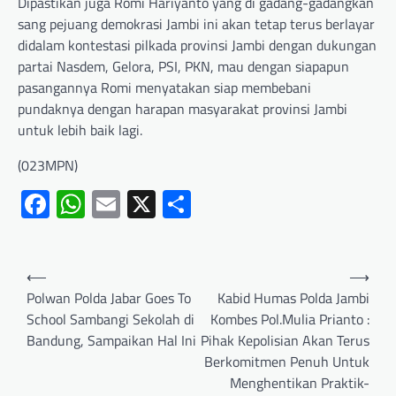
Dipastikan juga Romi Hariyanto yang di gadang-gadangkan
sang pejuang demokrasi Jambi ini akan tetap terus berlayar
didalam kontestasi pilkada provinsi Jambi dengan dukungan
partai Nasdem, Gelora, PSI, PKN, mau dengan siapapun
pasangannya Romi menyatakan siap membebani
pundaknya dengan harapan masyarakat provinsi Jambi
untuk lebih baik lagi.
(023MPN)
Facebook
WhatsApp
Email
X
Share
⟵
⟶
Polwan Polda Jabar Goes To
Kabid Humas Polda Jambi
School Sambangi Sekolah di
Kombes Pol.Mulia Prianto :
Bandung, Sampaikan Hal Ini
Pihak Kepolisian Akan Terus
Berkomitmen Penuh Untuk
Menghentikan Praktik-