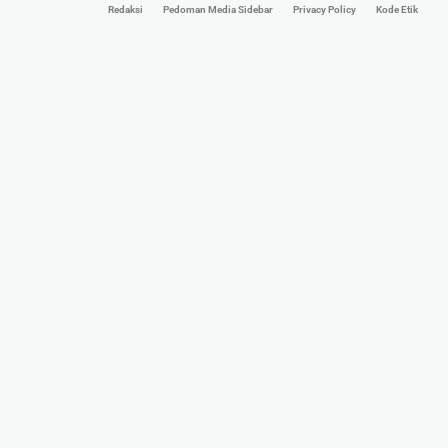
Redaksi
Pedoman Media Sidebar
Privacy Policy
Kode Etik