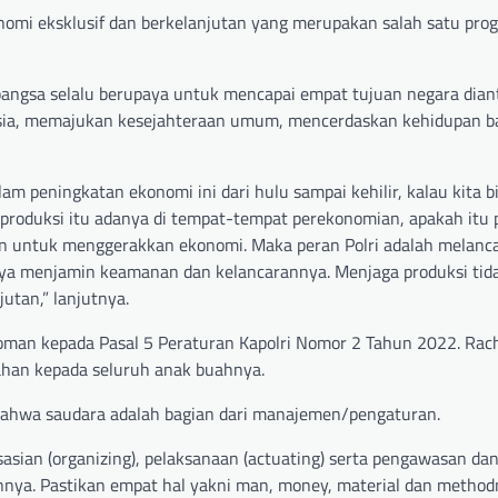
omi eksklusif dan berkelanjutan yang merupakan salah satu prog
 bangsa selalu berupaya untuk mencapai empat tujuan negara dia
sia, memajukan kesejahteraan umum, mencerdaskan kehidupan b
am peningkatan ekonomi ini dari hulu sampai kehilir, kalau kita b
 produksi itu adanya di tempat-tempat perekonomian, apakah itu 
an untuk menggerakkan ekonomi. Maka peran Polri adalah melanc
nya menjamin keamanan dan kelancarannya. Menjaga produksi tid
utan,” lanjutnya.
doman kepada Pasal 5 Peraturan Kapolri Nomor 2 Tahun 2022. Ra
ahan kepada seluruh anak buahnya.
ahwa saudara adalah bagian dari manajemen/pengaturan.
asian (organizing), pelaksanaan (actuating) serta pengawasan da
ngnnya. Pastikan empat hal yakni man, money, material dan method