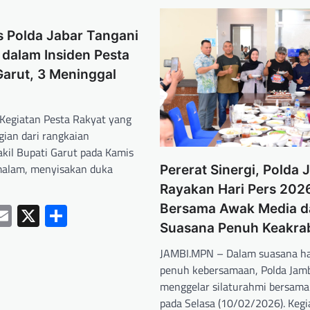
s Polda Jabar Tangani
dalam Insiden Pesta
Garut, 3 Meninggal
Kegiatan Pesta Rakyat yang
ian dari rangkaian
kil Bupati Garut pada Kamis
malam, menyisakan duka
Pererat Sinergi, Polda 
Rayakan Hari Pers 202
ebook
hatsApp
Email
X
Share
Bersama Awak Media d
Suasana Penuh Keakra
JAMBI.MPN – Dalam suasana h
penuh kebersamaan, Polda Jam
menggelar silaturahmi bersama
pada Selasa (10/02/2026). Kegi