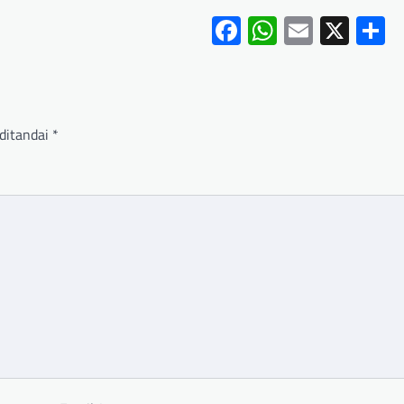
Facebook
WhatsApp
Email
X
S
ditandai
*