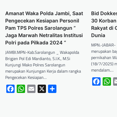
Amanat Waka Polda Jambi, Saat
Bid Dokke
Pengecekan Kesiapan Personil
30 Korban 
Pam TPS Polres Sarolangun ”
Rakyat di 
Jaga Marwah Netralitas Institusi
Dunia
Polri pada Pilkada 2024 “
MPN.-JABAR- 
merupakan bag
JAMBI.MPN-Kab.Sarolangun _ Wakapolda
pernikahan Wa
Brigjen Pol Edi Mardianto, S.I.K., M.Si
(18/7/2025) 
Kunjungi Mako Polres Sarolangun
mendalam.…
merupakan Kunjungan Kerja dalam rangka
Pengecekan Kesiapan…
Fac
W
Facebook
WhatsApp
Email
X
Share