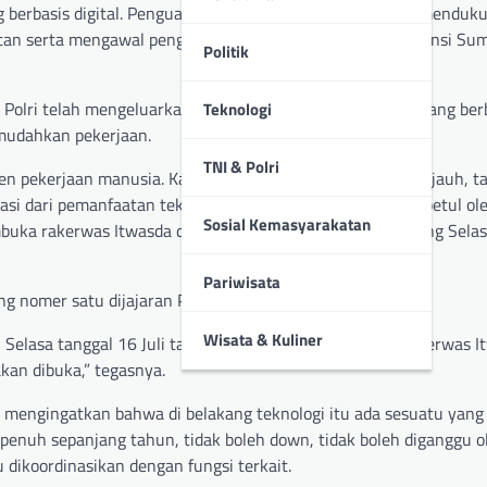
 berbasis digital. Penguatan dimaksudkan dalam rangka menduk
utan serta mengawal pengawanan Pilkada serentak di Provinsi Su
Politik
Polri telah mengeluarkan beberapa produk pengawasan yang berba
Teknologi
mudahkan pekerjaan.
TNI & Polri
 pekerjaan manusia. Kalau kita salah, salahnya semakin jauh, ta
si dari pemanfaatan teknologi digital ini harus dipahami betul ol
Sosial Kemasyarakatan
buka rakerwas Itwasda disalah satu hotel dikota Palembang Sela
Pariwisata
 nomer satu dijajaran Polda Sumsel tersebut.
Wisata & Kuliner
 Selasa tanggal 16 Juli tahun 2024, pukul 09.42 WIB, Rakerwas I
an dibuka,” tegasnya.
u mengingatkan bahwa di belakang teknologi itu ada sesuatu yan
 penuh sepanjang tahun, tidak boleh down, tidak boleh diganggu o
 dikoordinasikan dengan fungsi terkait.