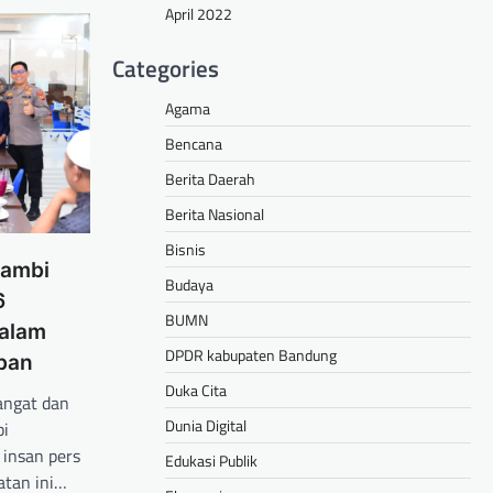
April 2022
Categories
Agama
Bencana
Berita Daerah
Berita Nasional
Bisnis
Jambi
Budaya
6
BUMN
alam
DPDR kabupaten Bandung
ban
Duka Cita
angat dan
Dunia Digital
bi
 insan pers
Edukasi Publik
atan ini…