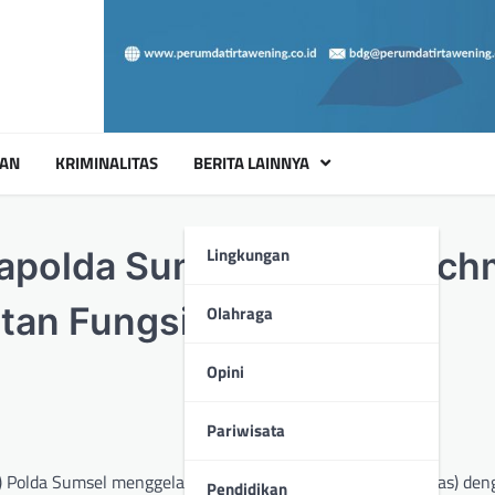
UAN
KRIMINALITAS
BERITA LAINNYA
Lingkungan
apolda Sumsel Irjen A Rac
tan Fungsi Pengawasan
Olahraga
Opini
Pariwisata
Polda Sumsel menggelar rapat kerja pengawasan (rakerwas) den
Pendidikan