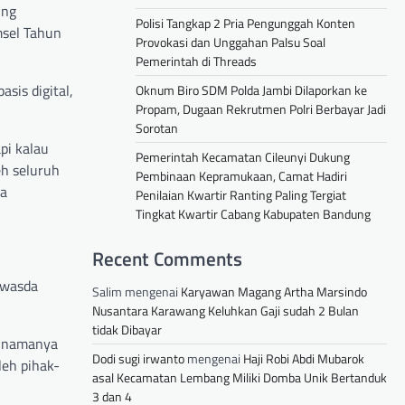
ung
Polisi Tangkap 2 Pria Pengunggah Konten
msel Tahun
Provokasi dan Unggahan Palsu Soal
Pemerintah di Threads
sis digital,
Oknum Biro SDM Polda Jambi Dilaporkan ke
Propam, Dugaan Rekrutmen Polri Berbayar Jadi
Sorotan
pi kalau
Pemerintah Kecamatan Cileunyi Dukung
eh seluruh
Pembinaan Kepramukaan, Camat Hadiri
sa
Penilaian Kwartir Ranting Paling Tergiat
Tingkat Kwartir Cabang Kabupaten Bandung
Recent Comments
twasda
Salim
mengenai
Karyawan Magang Artha Marsindo
Nusantara Karawang Keluhkan Gaji sudah 2 Bulan
tidak Dibayar
g namanya
Dodi sugi irwanto
mengenai
Haji Robi Abdi Mubarok
leh pihak-
asal Kecamatan Lembang Miliki Domba Unik Bertanduk
3 dan 4