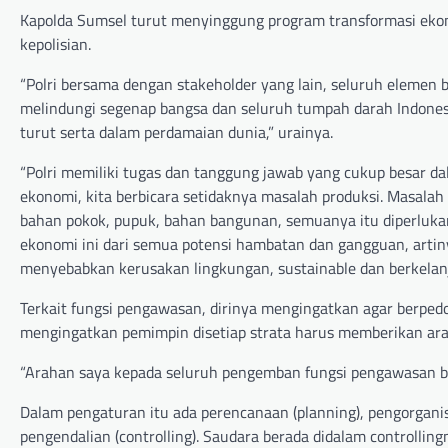
Kapolda Sumsel turut menyinggung program transformasi ekon
kepolisian.
“Polri bersama dengan stakeholder yang lain, seluruh elemen
melindungi segenap bangsa dan seluruh tumpah darah Indone
turut serta dalam perdamaian dunia,” urainya.
“Polri memiliki tugas dan tanggung jawab yang cukup besar dal
ekonomi, kita berbicara setidaknya masalah produksi. Masalah
bahan pokok, pupuk, bahan bangunan, semuanya itu diperluk
ekonomi ini dari semua potensi hambatan dan gangguan, arti
menyebabkan kerusakan lingkungan, sustainable dan berkelanj
Terkait fungsi pengawasan, dirinya mengingatkan agar berpe
mengingatkan pemimpin disetiap strata harus memberikan ar
“Arahan saya kepada seluruh pengemban fungsi pengawasan b
Dalam pengaturan itu ada perencanaan (planning), pengorganis
pengendalian (controlling). Saudara berada didalam controlli