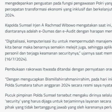
mengedepankan penguatan pada fungsi pengawasan Polri yang
percepatan transformasi ekonomi yang inklusif dan berkelanj
2024.
Kapolda Sumsel Irjen A Rachmad Wibowo mengatakan saat ini, 
diantaranya adalah e-Dumas dan e-Audit dengan harapan me
“Digitalisasi, komputerisasi itu untuk mempermudah manajemen
kita benar maka benarnya semakin melejit juga, sehingga aplika
personil dan terjaga keamanan securitynya,” ujarnya saat mem
(16/7/2024).
Pembukaan rakorwas Itwasda ditandai dengan pernyataan orang
“Dengan mengucapkan Bismillahirrahmanirrahim, pada hari ini
Polda Sumatera tahun anggaran 2024 secara resmi saya nyatak
Pucuk pimpinan Polda Sumsel tersebut mengaku dirinya selal
‘security’ yang harus dijaga untuk terjaminnya layanan secara
pihak yang tidak bertanggung jawab yang oleh karenanya perlu