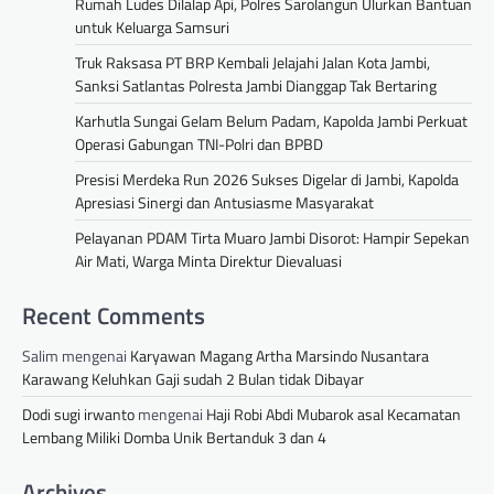
Rumah Ludes Dilalap Api, Polres Sarolangun Ulurkan Bantuan
untuk Keluarga Samsuri
Truk Raksasa PT BRP Kembali Jelajahi Jalan Kota Jambi,
Sanksi Satlantas Polresta Jambi Dianggap Tak Bertaring
Karhutla Sungai Gelam Belum Padam, Kapolda Jambi Perkuat
Operasi Gabungan TNI-Polri dan BPBD
Presisi Merdeka Run 2026 Sukses Digelar di Jambi, Kapolda
Apresiasi Sinergi dan Antusiasme Masyarakat
Pelayanan PDAM Tirta Muaro Jambi Disorot: Hampir Sepekan
Air Mati, Warga Minta Direktur Dievaluasi
Recent Comments
Salim
mengenai
Karyawan Magang Artha Marsindo Nusantara
Karawang Keluhkan Gaji sudah 2 Bulan tidak Dibayar
Dodi sugi irwanto
mengenai
Haji Robi Abdi Mubarok asal Kecamatan
Lembang Miliki Domba Unik Bertanduk 3 dan 4
Archives