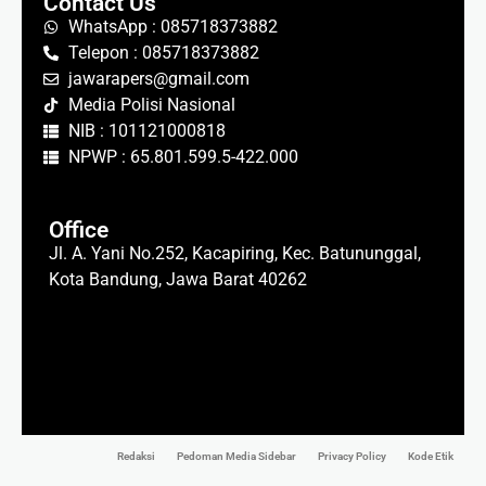
Contact Us
WhatsApp : 085718373882
Telepon : 085718373882
jawarapers@gmail.com
Media Polisi Nasional
NIB : 101121000818
NPWP : 65.801.599.5-422.000
Office
Jl. A. Yani No.252, Kacapiring, Kec. Batununggal,
Kota Bandung, Jawa Barat 40262
Redaksi
Pedoman Media Sidebar
Privacy Policy
Kode Etik