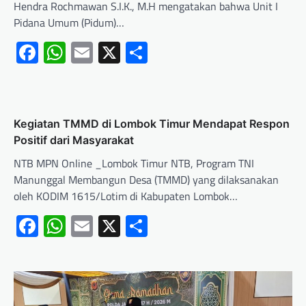
Hendra Rochmawan S.I.K., M.H mengatakan bahwa Unit I
Pidana Umum (Pidum)…
Facebook
WhatsApp
Email
X
Share
Kegiatan TMMD di Lombok Timur Mendapat Respon
Positif dari Masyarakat
NTB MPN Online _Lombok Timur NTB, Program TNI
Manunggal Membangun Desa (TMMD) yang dilaksanakan
oleh KODIM 1615/Lotim di Kabupaten Lombok…
Facebook
WhatsApp
Email
X
Share