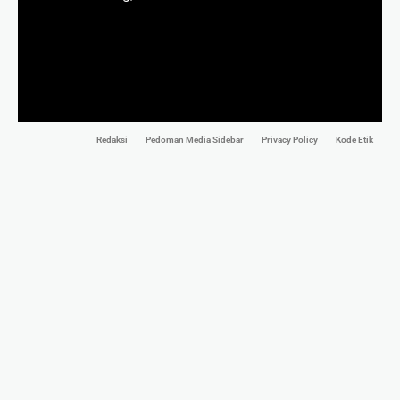
Redaksi
Pedoman Media Sidebar
Privacy Policy
Kode Etik