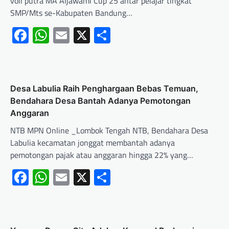
voli putra MA Aljawami Cup 25 antar pelajar tingkat
SMP/Mts se-Kabupaten Bandung…
Facebook
WhatsApp
Email
X
Share
Desa Labulia Raih Penghargaan Bebas Temuan,
Bendahara Desa Bantah Adanya Pemotongan
Anggaran
NTB MPN Online _Lombok Tengah NTB, Bendahara Desa
Labulia kecamatan jonggat membantah adanya
pemotongan pajak atau anggaran hingga 22% yang…
Facebook
WhatsApp
Email
X
Share