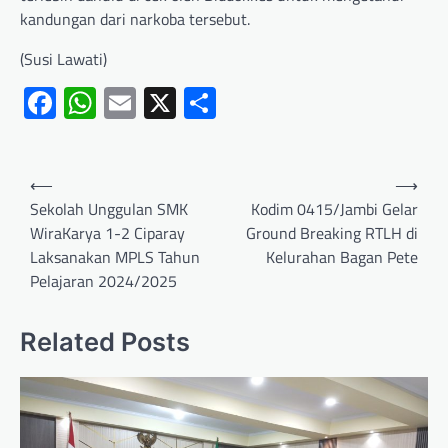
kandungan dari narkoba tersebut.
(Susi Lawati)
Facebook
WhatsApp
Email
X
Share
⟵
⟶
Sekolah Unggulan SMK
Kodim 0415/Jambi Gelar
WiraKarya 1-2 Ciparay
Ground Breaking RTLH di
Laksanakan MPLS Tahun
Kelurahan Bagan Pete
Pelajaran 2024/2025
Related Posts