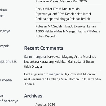
Amankan Presisi Merdeka Run 2026
Rp8,9 Miliar FPKM Dusun Mudo
dakan
Dipertanyakan! GPM Desak Kejati Jambi
lam
Periksa Koperasi hingga Pejabat Terkait
Putusan MA Sudah Inkract, Eksekusi Lahan
ingnya
1.300 Hektare Masih Mengambang: PN Muara
Bulian Disorot
dampak
Recent Comments
Salim
mengenai
Karyawan Magang Artha Marsindo
a privasi.
Nusantara Karawang Keluhkan Gaji sudah 2 Bulan
tidak Dibayar
Dodi sugi irwanto
mengenai
Haji Robi Abdi Mubarok
asal Kecamatan Lembang Miliki Domba Unik Bertanduk
an media
3 dan 4
Archives
usi
if bertanya
Agustus 2026