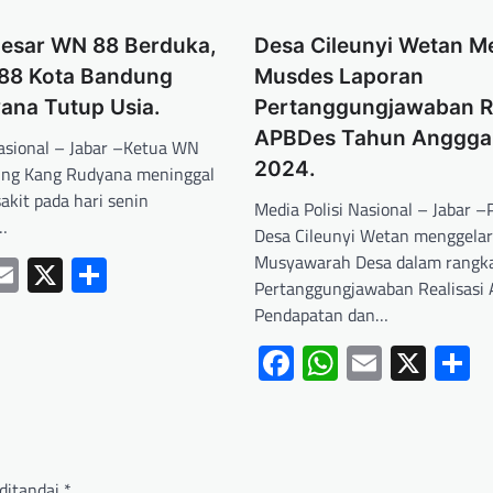
Besar WN 88 Berduka,
Desa Cileunyi Wetan M
88 Kota Bandung
Musdes Laporan
ana Tutup Usia.
Pertanggungjawaban Re
APBDes Tahun Anggga
Nasional – Jabar –Ketua WN
2024.
ung Kang Rudyana meninggal
akit pada hari senin
Media Polisi Nasional – Jabar 
…
Desa Cileunyi Wetan menggelar
ebook
hatsApp
Email
X
Share
Musyawarah Desa dalam rangk
Pertanggungjawaban Realisasi
Pendapatan dan…
Facebook
WhatsApp
Email
X
S
ditandai
*