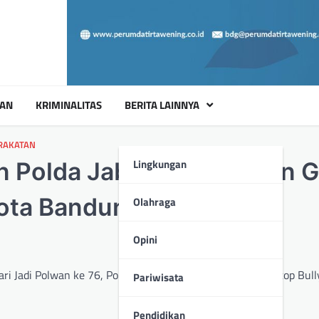
UAN
KRIMINALITAS
BERITA LAINNYA
RAKATAN
Lingkungan
 Polda Jabar Laksanakan G
Kota Bandung
Olahraga
Opini
ri Jadi Polwan ke 76, Polwan Polda Jabar Kampanyekan Stop Bull
Pariwisata
Pendidikan