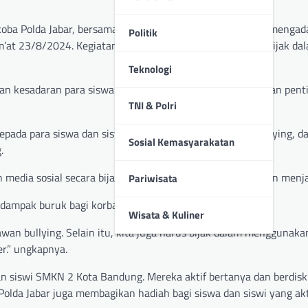
oba Polda Jabar, bersama perwakilan Polwan Polda Jabar, menga
Politik
’at 23/8/2024. Kegiatan ini bertema “Stop Bullying dan Bijak da
Teknologi
an kesadaran para siswa dan siswi akan bahaya bullying dan pent
TNI & Polri
epada para siswa dan siswi mengenai berbagai bentuk bullying, 
Sosial Kemasyarakatan
.
dia sosial secara bijak, menghindari konten negatif, dan menjag
Pariwisata
rdampak buruk bagi korban,” ujarnya.
Wisata & Kuliner
an bullying. Selain itu, kita juga harus bijak dalam menggunak
er.” ungkapnya.
dan siswi SMKN 2 Kota Bandung. Mereka aktif bertanya dan berdisk
olda Jabar juga membagikan hadiah bagi siswa dan siswi yang akt