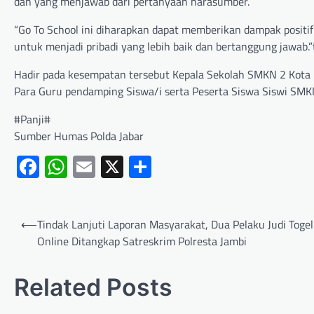
dan yang menjawab dari pertanyaan narasumber.
“Go To School ini diharapkan dapat memberikan dampak posit
untuk menjadi pribadi yang lebih baik dan bertanggung jawab.
Hadir pada kesempatan tersebut Kepala Sekolah SMKN 2 Kota 
Para Guru pendamping Siswa/i serta Peserta Siswa Siswi SMK
#Panji#
Sumber Humas Polda Jabar
Facebook
WhatsApp
Email
X
Share
⟵
Tindak Lanjuti Laporan Masyarakat, Dua Pelaku Judi Togel
Online Ditangkap Satreskrim Polresta Jambi
Related Posts