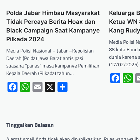
Polda Jabar Himbau Masyarakat
Keluarga 
Tidak Percaya Berita Hoax dan
Ketua WN 
Black Campaign Saat Kampanye
Kang Rudy
Pilkada 2024
Media Polisi 
88 kota Band
Media Polisi Nasional – Jabar –Kepolisian
dunia karena s
Daerah (Polda) Jawa Barat antisipasi
(17/02/2025)
suasana “panas” masa kampanye Pemilihan
Kepala Daerah (Pilkada) tahun…
Fac
W
Facebook
WhatsApp
Email
X
Share
Tinggalkan Balasan
Alamat email Anda tidak akan dipublikasikan.
Ruas yang wajib 