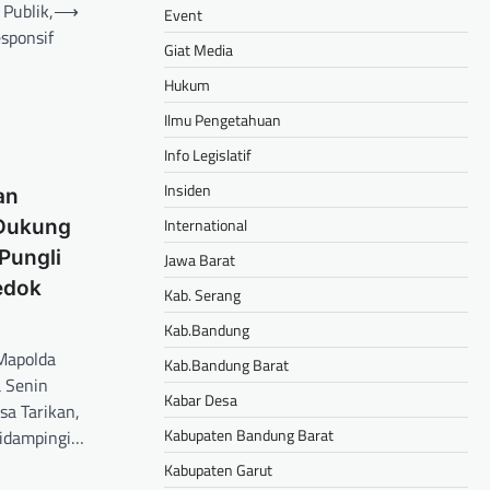
Publik,
⟶
Event
sponsif
Giat Media
Hukum
Ilmu Pengetahuan
Info Legislatif
Insiden
an
International
 Dukung
Pungli
Jawa Barat
edok
Kab. Serang
Kab.Bandung
Mapolda
Kab.Bandung Barat
 Senin
Kabar Desa
sa Tarikan,
Kabupaten Bandung Barat
didampingi…
Kabupaten Garut
hare