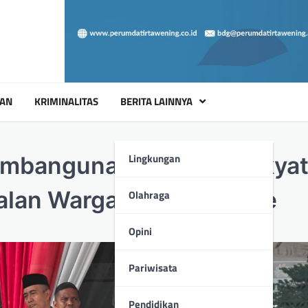
UAN
KRIMINALITAS
BERITA LAINNYA
Lingkungan
mbangunan Sekolah Rakyat
alan Warga di Bagan Pete
Olahraga
Opini
Pariwisata
Pendidikan