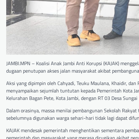
JAMBI.MPN – Koalisi Anak Jambi Anti Korupsi (KAJAK) menggela
dugaan penutupan akses jalan masyarakat akibat pembangunan
Aksi yang dipimpin oleh Cahyadi, Teuku Maulana, Khaidir, dan
menyampaikan sejumlah tuntutan kepada Pemerintah Kota Jamb
Kelurahan Bagan Pete, Kota Jambi, dengan RT 03 Desa Sungai
Dalam orasinya, massa menilai pembangunan Sekolah Rakyat t
sebelumnya digunakan warga sehari-hari tidak lagi dapat difun
KAJAK mendesak pemerintah menghentikan sementara pembang
pemerintah dan masyarakat yang merasa dirugikan akibat penu