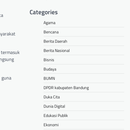
Categories
ta
Agama
Bencana
syarakat
Berita Daerah
Berita Nasional
, termasuk
angsung
Bisnis
Budaya
n guna
BUMN
DPDR kabupaten Bandung
Duka Cita
Dunia Digital
Edukasi Publik
Ekonomi