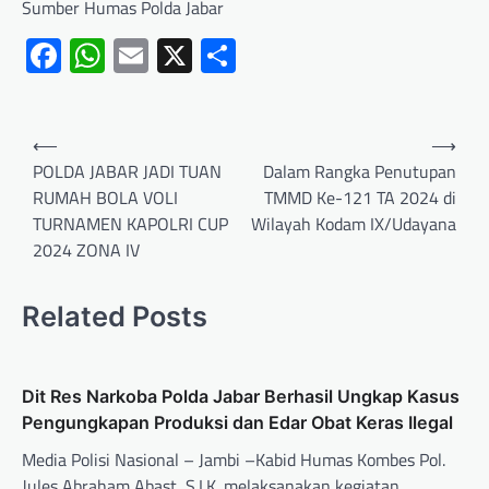
Sumber Humas Polda Jabar
Facebook
WhatsApp
Email
X
Share
⟵
⟶
POLDA JABAR JADI TUAN
Dalam Rangka Penutupan
RUMAH BOLA VOLI
TMMD Ke-121 TA 2024 di
TURNAMEN KAPOLRI CUP
Wilayah Kodam IX/Udayana
2024 ZONA IV
Related Posts
Dit Res Narkoba Polda Jabar Berhasil Ungkap Kasus
Pengungkapan Produksi dan Edar Obat Keras Ilegal
Media Polisi Nasional – Jambi –Kabid Humas Kombes Pol.
Jules Abraham Abast, S.I.K. melaksanakan kegiatan