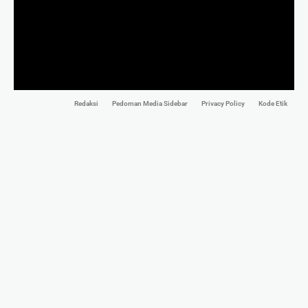
Redaksi
Pedoman Media Sidebar
Privacy Policy
Kode Etik