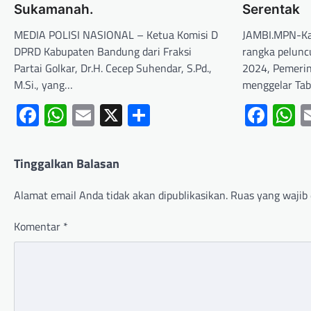
Sukamanah.
Serentak
MEDIA POLISI NASIONAL – Ketua Komisi D
JAMBI.MPN-Ka
DPRD Kabupaten Bandung dari Fraksi
rangka pelunc
Partai Golkar, Dr.H. Cecep Suhendar, S.Pd.,
2024, Pemeri
M.Si., yang…
menggelar Tab
Facebook
WhatsApp
Email
X
Share
Fac
W
Tinggalkan Balasan
Alamat email Anda tidak akan dipublikasikan.
Ruas yang wajib 
Komentar
*