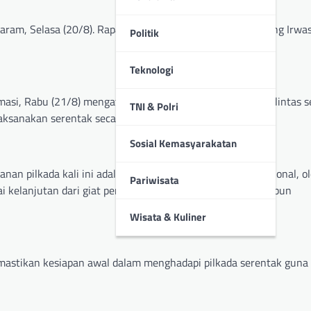
ram, Selasa (20/8). Rapat lintas sektoral dipimpin langsung Irwa
Politik
Teknologi
asi, Rabu (21/8) mengatakan pentingnya rapat kordinasi lintas s
TNI & Polri
aksanakan serentak secara nasional.
Sosial Kemasyarakatan
nan pilkada kali ini adalah yang pertama dalam skala nasional, o
Pariwisata
gai kelanjutan dari giat pengamanan ditingkat provinsi maupun
Wisata & Kuliner
 memastikan kesiapan awal dalam menghadapi pilkada serentak gun