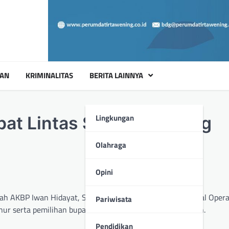
UAN
KRIMINALITAS
BERITA LAINNYA
Lingkungan
pat Lintas Sektoral Jelang
Olahraga
Opini
AKBP Iwan Hidayat, SIK menghadiri rapat lintas sektoral Operas
Pariwisata
ur serta pemilihan bupati dan wakil bupati lombok tengah.
Pendidikan