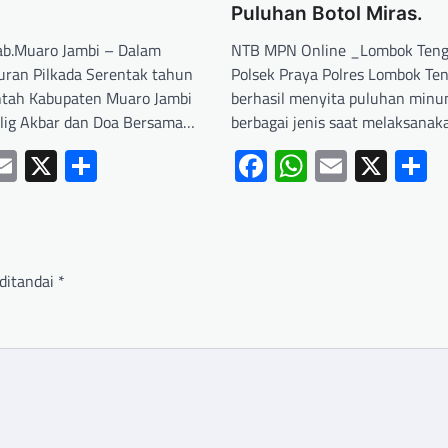
Puluhan Botol Miras.
b.Muaro Jambi – Dalam
NTB MPN Online _Lombok Teng
uran Pilkada Serentak tahun
Polsek Praya Polres Lombok Te
ntah Kabupaten Muaro Jambi
berhasil menyita puluhan minu
lig Akbar dan Doa Bersama…
berbagai jenis saat melaksana
ebook
hatsApp
Email
X
Share
Facebook
WhatsApp
Email
X
S
ditandai
*