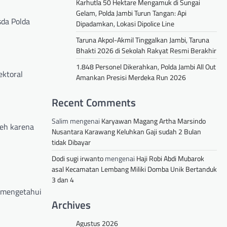
Karhutla 50 Hektare Mengamuk di Sungai
Gelam, Polda Jambi Turun Tangan: Api
sda Polda
Dipadamkan, Lokasi Dipolice Line
Taruna Akpol-Akmil Tinggalkan Jambi, Taruna
Bhakti 2026 di Sekolah Rakyat Resmi Berakhir
1.848 Personel Dikerahkan, Polda Jambi All Out
ektoral
Amankan Presisi Merdeka Run 2026
Recent Comments
Salim
mengenai
Karyawan Magang Artha Marsindo
leh karena
Nusantara Karawang Keluhkan Gaji sudah 2 Bulan
tidak Dibayar
Dodi sugi irwanto
mengenai
Haji Robi Abdi Mubarok
asal Kecamatan Lembang Miliki Domba Unik Bertanduk
3 dan 4
a mengetahui
Archives
Agustus 2026