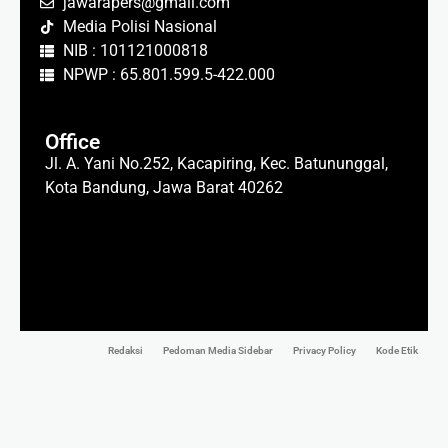
jawarapers@gmail.com
Media Polisi Nasional
NIB : 101121000818
NPWP : 65.801.599.5-422.000
Office
Jl. A. Yani No.252, Kacapiring, Kec. Batununggal,
Kota Bandung, Jawa Barat 40262
Redaksi
Pedoman Media Sidebar
Privacy Policy
Kode Etik