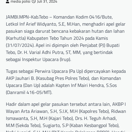
media polisi
Juli 31, 2024
JAMBI.MPN-Kab.Tebo – Komandan Kodim 0416/Bute,
Letkol Inf Arief Widyanto, S.E, M.Han, menghadiri apel gelar
pasukan siaga darurat bencana kebakaran hutan dan lahan
(Karhutla) Kabupaten Tebo Tahun 2024 pada Kamis
(31/07/2024). Apel ini dipimpin oleh Penjabat (PJ) Bupati
Tebo, Dr. H. Varial Adhi Putra, ST, MM, yang bertindak
sebagai Inspektur Upacara (Irup).
Tugas sebagai Perwira Upacara (Pa Up) dipercayakan kepada
AKP Jauhari B. (Kasubag Pres Polres Tebo), dan Komandan
Upacara (Dan Up) adalah Kapten Inf Mairi Hendra, S.Sos
(Danramil 416-05/MT).
Hadir dalam apel gelar pasukan tersebut antara lain, AKBP I
Wayan Arta Ariawan, S.H, S.I.K, M.H (Kapolres Tebo), Ridwan
Ismawanta, S.H, M.H (Kajari Tebo), Drs. H. Teguh Arhadi,
M.M (Sekda Tebo), Sugiarto, S.P (Kaban Kesbangpol Tebo),