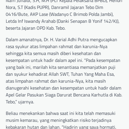
Nafri Junaidi, S.H, M.H (PLT Kepala Pelaksana BPBD), Hendri
Nora, S.T (Kadis PUPR), Danramil Jajaran Tebo Dim
0416/Bute, AKP Lase (Wadanyo C Brimob Polda Jambi),
Letda Inf Iswandy Arahab (Danki Senapan B Yonif 142/KJ),
beserta Jajaran OPD Kab. Tebo.
Dalam amanatnya, Dr. H. Varial Adhi Putra mengucapkan
rasa syukur atas limpahan rahmat dan karunia-Nya
sehingga kita semua masih diberi kesehatan dan
kesempatan untuk hadir dalam apel ini. “Pada kesempatan
yang baik ini, marilah kita senantiasa memanjatkan puji
dan syukur kehadirat Allah SWT, Tuhan Yang Maha Esa,
atas limpahan rahmat dan karunia-Nya, kita masih
dianugerahi kesehatan dan kesempatan untuk hadir dalam
Apel Gelar Pasukan Siaga Darurat Bencana Karhutla di Kab.
Tebo,” ujarnya.
Beliau menekankan bahwa saat ini kita telah memasuki
musim kemarau, yang meningkatkan risiko terjadinya
kebakaran hutan dan lahan. “Hadirin yang saya hormati,