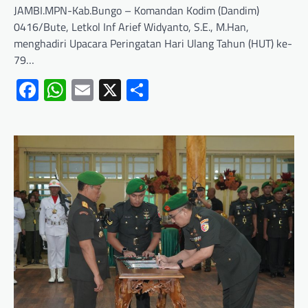
JAMBI.MPN-Kab.Bungo – Komandan Kodim (Dandim)
0416/Bute, Letkol Inf Arief Widyanto, S.E., M.Han,
menghadiri Upacara Peringatan Hari Ulang Tahun (HUT) ke-
79…
Facebook
WhatsApp
Email
X
Share