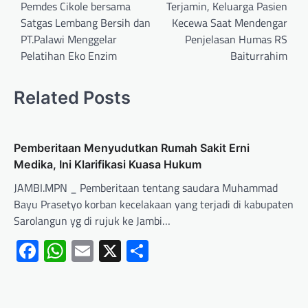
Pemdes Cikole bersama
Terjamin, Keluarga Pasien
Satgas Lembang Bersih dan
Kecewa Saat Mendengar
PT.Palawi Menggelar
Penjelasan Humas RS
Pelatihan Eko Enzim
Baiturrahim
Related Posts
Pemberitaan Menyudutkan Rumah Sakit Erni
Medika, Ini Klarifikasi Kuasa Hukum
JAMBI.MPN _ Pemberitaan tentang saudara Muhammad
Bayu Prasetyo korban kecelakaan yang terjadi di kabupaten
Sarolangun yg di rujuk ke Jambi…
Facebook
WhatsApp
Email
X
Share