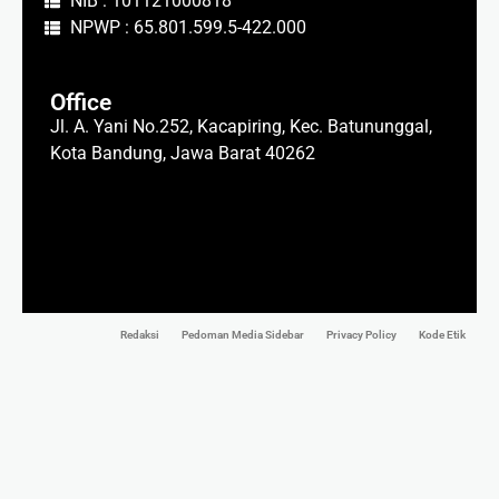
NIB : 101121000818
NPWP : 65.801.599.5-422.000
Office
Jl. A. Yani No.252, Kacapiring, Kec. Batununggal,
Kota Bandung, Jawa Barat 40262
Redaksi
Pedoman Media Sidebar
Privacy Policy
Kode Etik