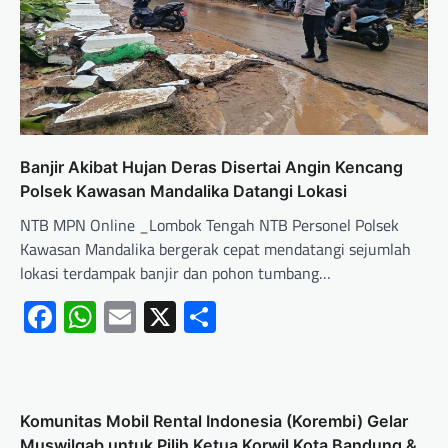
‎Banjir Akibat Hujan Deras Disertai Angin Kencang
‎Polsek Kawasan Mandalika Datangi Lokasi
‎NTB MPN Online _Lombok Tengah NTB Personel Polsek
Kawasan Mandalika bergerak cepat mendatangi sejumlah
lokasi terdampak banjir dan pohon tumbang…
Facebook
WhatsApp
Email
X
Share
Komunitas Mobil Rental Indonesia (Korembi) Gelar
Muswilgab untuk Pilih Ketua Korwil Kota Bandung &