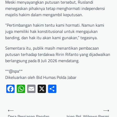
Meski menyayangkan putusan tersebut, Ruslandi
menegaskan pihaknya tetap menghormati independensi
majelis hakim dalam mengambil keputusan.
“Pertimbangan hakim tentu kami hormati. Namun kami
juga memiliki hak konstitusional untuk mengajukan
banding, dan hak itu akan kami gunakan,” tegasnya.
Sementara itu, publik masih menantikan pembacaan
putusan terhadap terdakwa Ririn Rifanto yang dijadwalkan
berlangsung pada 8 Juli 2026 mendatang.
**@spa**
Dikeluarkan oleh Bid Humas Polda Jabar
Facebook
WhatsApp
Email
X
Share
⟵
⟶
Desa Persiapan Pandan
Irjen Pol. Wibowo Resmi