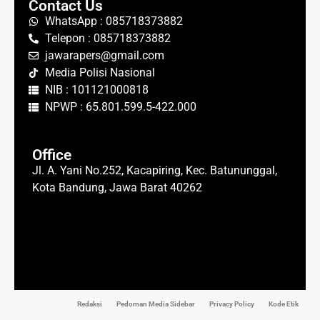
Contact Us
WhatsApp : 085718373882
Telepon : 085718373882
jawarapers@gmail.com
Media Polisi Nasional
NIB : 101121000818
NPWP : 65.801.599.5-422.000
Office
Jl. A. Yani No.252, Kacapiring, Kec. Batununggal,
Kota Bandung, Jawa Barat 40262
Redaksi
Pedoman Media Sidebar
Privacy Policy
Kode Etik