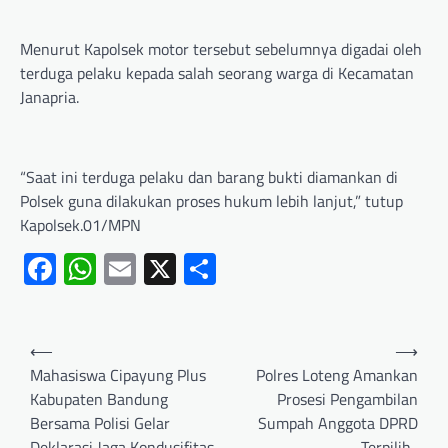
Menurut Kapolsek motor tersebut sebelumnya digadai oleh
terduga pelaku kepada salah seorang warga di Kecamatan
Janapria.
“Saat ini terduga pelaku dan barang bukti diamankan di
Polsek guna dilakukan proses hukum lebih lanjut,” tutup
Kapolsek.01/MPN
Facebook
WhatsApp
Email
X
Share
⟵
⟶
Mahasiswa Cipayung Plus
Polres Loteng Amankan
Kabupaten Bandung
Prosesi Pengambilan
Bersama Polisi Gelar
Sumpah Anggota DPRD
Deklarasi Jaga Kondusifitas
Terpilih.