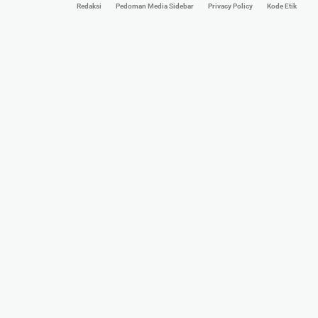
Redaksi
Pedoman Media Sidebar
Privacy Policy
Kode Etik