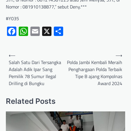
Nomor : 081910138877,” sebut Deny.***
#Y035
Facebook
WhatsApp
Email
X
Share
⟵
⟶
Salah Satu Dari Tersangka
Polda Jambi Kembali Meraih
Adalah Adik Ipar Sang
Penghargaan Polda Terbaik
Pemilik 78 Sumur Ilegal
Tipe B ajang Kompolnas
Drilling di Bungku
Award 2024
Related Posts