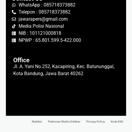
WhatsApp : 085718373882
Telepon : 085718373882
jawarapers@gmail.com
Media Polisi Nasional
NIB : 101121000818
NPWP : 65.801.599.5-422.000
Office
Jl. A. Yani No.252, Kacapiring, Kec. Batununggal,
Kota Bandung, Jawa Barat 40262
Redaksi
Pedoman Media Sidebar
Privacy Policy
Kode Etik