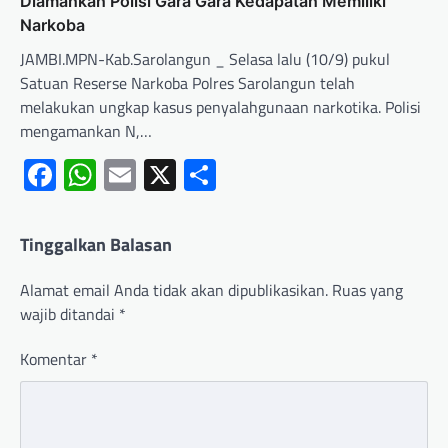
Diamankan Polisi Gara Gara Kedapatan Memiliki
Narkoba
JAMBI.MPN-Kab.Sarolangun _ Selasa lalu (10/9) pukul
Satuan Reserse Narkoba Polres Sarolangun telah
melakukan ungkap kasus penyalahgunaan narkotika. Polisi
mengamankan N,…
Facebook
WhatsApp
Email
X
Share
Tinggalkan Balasan
Alamat email Anda tidak akan dipublikasikan.
Ruas yang
wajib ditandai
*
Komentar
*