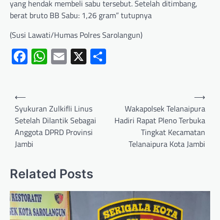
yang hendak membeli sabu tersebut. Setelah ditimbang,
berat bruto BB Sabu: 1,26 gram” tutupnya
(Susi Lawati/Humas Polres Sarolangun)
Facebook
WhatsApp
Email
X
Share
⟵
⟶
Syukuran Zulkifli Linus
Wakapolsek Telanaipura
Setelah Dilantik Sebagai
Hadiri Rapat Pleno Terbuka
Anggota DPRD Provinsi
Tingkat Kecamatan
Jambi
Telanaipura Kota Jambi
Related Posts