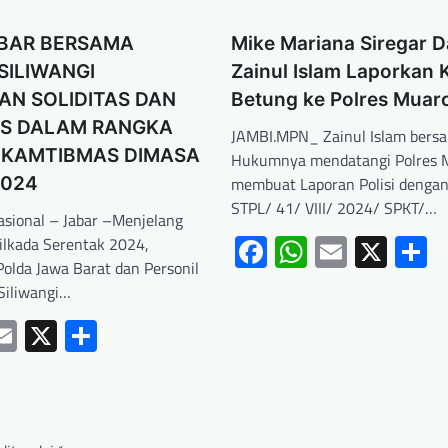
BAR BERSAMA
Mike Mariana Siregar 
 SILIWANGI
Zainul Islam Laporkan 
AN SOLIDITAS DAN
Betung ke Polres Muar
AS DALAM RANGKA
JAMBI.MPN_ Zainul Islam bers
 KAMTIBMAS DIMASA
Hukumnya mendatangi Polres 
2024
membuat Laporan Polisi denga
STPL/ 41/ VIII/ 2024/ SPKT/…
Nasional – Jabar –Menjelang
Facebook
WhatsApp
Email
X
S
ilkada Serentak 2024,
 Polda Jawa Barat dan Personil
/Siliwangi…
ebook
hatsApp
Email
X
Share