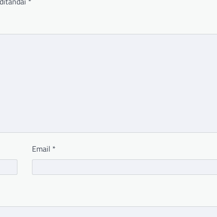
ditandai
*
Email
*