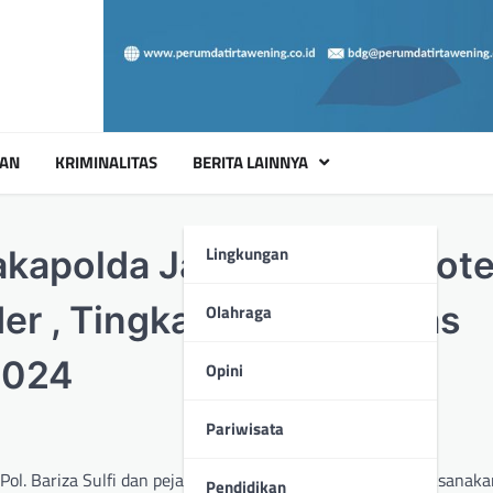
UAN
KRIMINALITAS
BERITA LAINNYA
Lingkungan
kapolda Jabar dengan Pote
r , Tingkatkan Sinergitas
Olahraga
2024
Opini
Pariwisata
Pol. Bariza Sulfi dan pejabat utama (PJU) Polda Jabar melaksanaka
Pendidikan