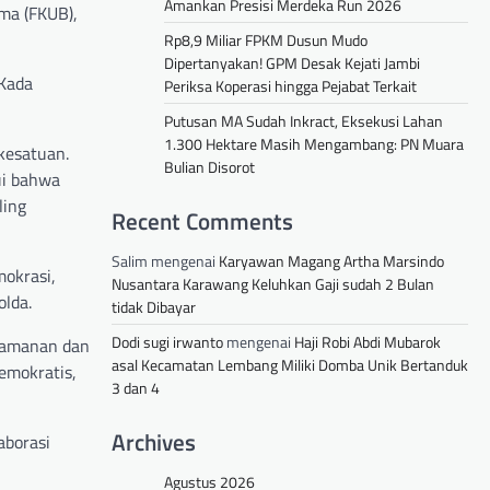
Amankan Presisi Merdeka Run 2026
ma (FKUB),
Rp8,9 Miliar FPKM Dusun Mudo
Dipertanyakan! GPM Desak Kejati Jambi
 Kada
Periksa Koperasi hingga Pejabat Terkait
Putusan MA Sudah Inkract, Eksekusi Lahan
1.300 Hektare Masih Mengambang: PN Muara
kesatuan.
Bulian Disorot
ui bahwa
ling
Recent Comments
Salim
mengenai
Karyawan Magang Artha Marsindo
mokrasi,
Nusantara Karawang Keluhkan Gaji sudah 2 Bulan
olda.
tidak Dibayar
Dodi sugi irwanto
mengenai
Haji Robi Abdi Mubarok
keamanan dan
asal Kecamatan Lembang Miliki Domba Unik Bertanduk
emokratis,
3 dan 4
Archives
aborasi
Agustus 2026