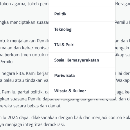
k tokoh agama, tokoh pemuda, dan Forum Kerukunan Umat Beraga
Politik
rangka menciptakan suasana aman dan kondusif menjelang Pemilu
Teknologi
untuk menjalankan Pemilu 2024 dengan semangat persatuan dan 
TNI & Polri
maian dan keharmonisan dalam proses demokrasi, serta mengak
eka berkomitmen untuk menghormati perbedaan, menjaga sikap sa
Sosial Kemasyarakatan
Pemilu.
gara kita. Kami berjanji untuk menjunjung tinggi nilai-nilai de
Pariwisata
ta palsu atau tindakan yang dapat memicu konflik,” ungkap Wakap
Wisata & Kuliner
a Pemilu, partai politik, dan media agar bersama-sama menjaga 
apkan suasana Pemilu dapat berlangsung dengan aman, adil, dan d
eka secara bebas dan damai.
ilu 2024 dapat dilaksanakan dengan baik dan menjadi contoh kol
a menjaga integritas demokrasi.