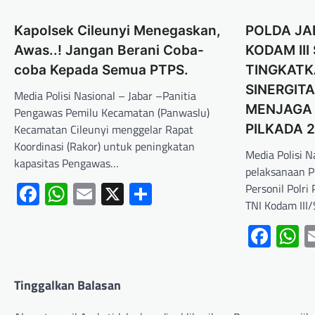
Kapolsek Cileunyi Menegaskan,
POLDA JA
Awas..! Jangan Berani Coba-
KODAM III
coba Kepada Semua PTPS.
TINGKATK
SINERGIT
Media Polisi Nasional – Jabar –Panitia
MENJAGA
Pengawas Pemilu Kecamatan (Panwaslu)
Kecamatan Cileunyi menggelar Rapat
PILKADA 
Koordinasi (Rakor) untuk peningkatan
Media Polisi 
kapasitas Pengawas…
pelaksanaan P
Facebook
WhatsApp
Email
X
Share
Personil Polri
TNI Kodam III
Fac
W
Tinggalkan Balasan