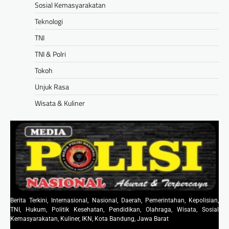
Sosial Kemasyarakatan
Teknologi
TNI
TNI & Polri
Tokoh
Unjuk Rasa
Wisata & Kuliner
Berita Terkini, Internasional, Nasional, Daerah, Pemerintahan, Kepolisian,
TNI, Hukum, Politik Kesehatan, Pendidikan, Olahraga, Wisata, Sosial
Kemasyarakatan, Kuliner, IKN, Kota Bandung, Jawa Barat