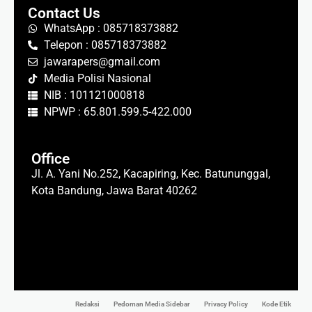
Contact Us
WhatsApp : 085718373882
Telepon : 085718373882
jawarapers@gmail.com
Media Polisi Nasional
NIB : 101121000818
NPWP : 65.801.599.5-422.000
Office
Jl. A. Yani No.252, Kacapiring, Kec. Batununggal,
Kota Bandung, Jawa Barat 40262
Redaksi
Pedoman Media Sidebar
Privacy Policy
Kode Etik