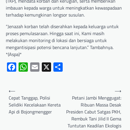
(TKP), mendata korban dan kerugian, serta memberikan
imbauan kepada warga untuk meningkatkan kewaspadaan
terhadap kemungkinan longsor susulan.
“Jenazah korban telah diserahkan kepada keluarga untuk
proses pemulasaraan. Hingga saat ini, Kami masih
melakukan monitoring di lokasi dan bersiaga untuk
mengantisipasi potensi bencana lanjutan.” Tambahnya.
*(Aspa)*
Facebook
WhatsApp
Email
X
Share
⟵
⟶
Cepat Tanggap, Polisi
Petani Jambi Menggugat:
Selidiki Kecelakaan Kereta
Ribuan Massa Desak
Api di Bojongmengger
Presiden Cabut Satgas PKH,
Rembuk Tani Jilid II Gema
Tuntutan Keadilan Ekologis