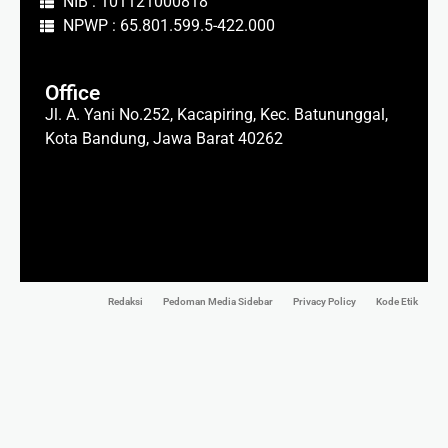
NIB : 101121000818
NPWP : 65.801.599.5-422.000
Office
Jl. A. Yani No.252, Kacapiring, Kec. Batununggal,
Kota Bandung, Jawa Barat 40262
Redaksi
Pedoman Media Sidebar
Privacy Policy
Kode Etik